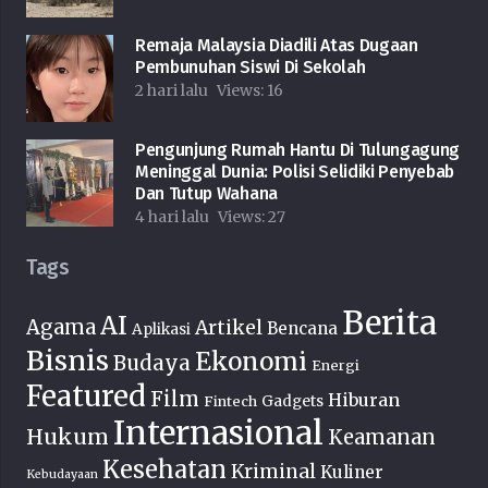
Remaja Malaysia Diadili Atas Dugaan
Pembunuhan Siswi Di Sekolah
2 hari lalu
Views:
16
Pengunjung Rumah Hantu Di Tulungagung
Meninggal Dunia: Polisi Selidiki Penyebab
Dan Tutup Wahana
4 hari lalu
Views:
27
Tags
Berita
AI
Agama
Artikel
Bencana
Aplikasi
Bisnis
Ekonomi
Budaya
Energi
Featured
Film
Hiburan
Fintech
Gadgets
Internasional
Hukum
Keamanan
Kesehatan
Kriminal
Kuliner
Kebudayaan