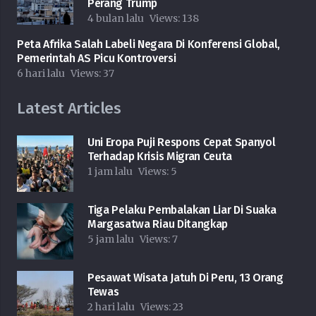
Perang Trump
4 bulan lalu
Views:
138
Peta Afrika Salah Labeli Negara Di Konferensi Global,
Pemerintah AS Picu Kontroversi
6 hari lalu
Views:
37
Latest Articles
Uni Eropa Puji Respons Cepat Spanyol
Terhadap Krisis Migran Ceuta
1 jam lalu
Views:
5
Tiga Pelaku Pembalakan Liar Di Suaka
Margasatwa Riau Ditangkap
5 jam lalu
Views:
7
Pesawat Wisata Jatuh Di Peru, 13 Orang
Tewas
2 hari lalu
Views:
23