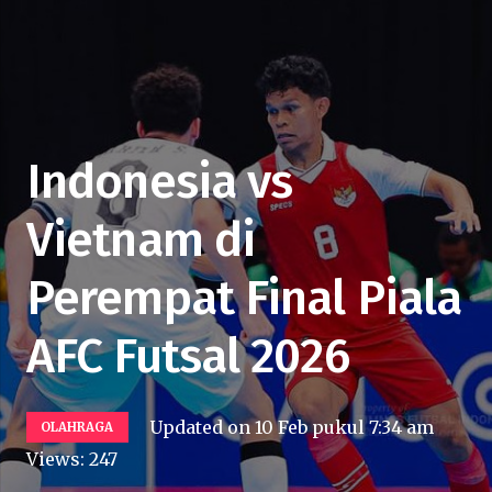
Indonesia vs
Vietnam di
Perempat Final Piala
AFC Futsal 2026
Updated on
10 Feb pukul 7:34 am
OLAHRAGA
Views:
247