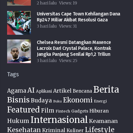
2 hari lalu
Views:
19
Universitas Cape Town Kehilangan Dana
Rp247 Miliar Akibat Resolusi Gaza
3 hari lalu
Views:
31
Chelsea Resmi Datangkan Maxence
Lacroix Dari Crystal Palace, Kontrak
Jangka Panjang Senilai Rp1,2 Triliun
3 hari lalu
Views:
25
Tags
Berita
AI
Agama
Artikel
Bencana
Aplikasi
Bisnis
Ekonomi
Budaya
Energi
Buku
Featured
Film
Hiburan
Fintech
Gadgets
Internasional
Hukum
Keamanan
Lifestyle
Kesehatan
Kriminal
Kuliner