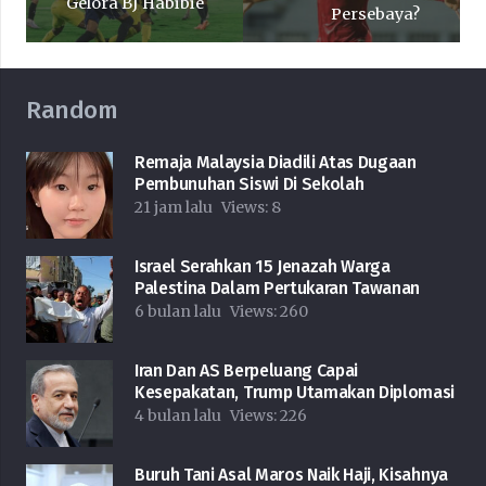
Gelora BJ Habibie
Persebaya?
Random
Remaja Malaysia Diadili Atas Dugaan
Pembunuhan Siswi Di Sekolah
21 jam lalu
Views:
8
Israel Serahkan 15 Jenazah Warga
Palestina Dalam Pertukaran Tawanan
6 bulan lalu
Views:
260
Iran Dan AS Berpeluang Capai
Kesepakatan, Trump Utamakan Diplomasi
4 bulan lalu
Views:
226
Buruh Tani Asal Maros Naik Haji, Kisahnya