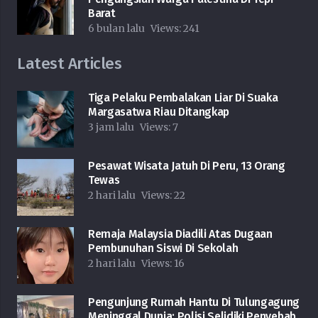
Barat
6 bulan lalu
Views:
241
Latest Articles
Tiga Pelaku Pembalakan Liar Di Suaka
Margasatwa Riau Ditangkap
3 jam lalu
Views:
7
Pesawat Wisata Jatuh Di Peru, 13 Orang
Tewas
2 hari lalu
Views:
22
Remaja Malaysia Diadili Atas Dugaan
Pembunuhan Siswi Di Sekolah
2 hari lalu
Views:
16
Pengunjung Rumah Hantu Di Tulungagung
Meninggal Dunia: Polisi Selidiki Penyebab