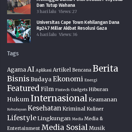
Dan Tutup Wahana
3 hari lalu
Views:
27
Universitas Cape Town Kehilangan Dana
Rp247 Miliar Akibat Resolusi Gaza
4 hari lalu
Views:
36
Tags
Berita
AI
Agama
Artikel
Bencana
Aplikasi
Bisnis
Ekonomi
Budaya
Energi
Featured
Film
Hiburan
Fintech
Gadgets
Internasional
Hukum
Keamanan
Kesehatan
Kriminal
Kuliner
Kebudayaan
Lifestyle
Lingkungan
Media &
Media
Media Sosial
Musik
Entertainment