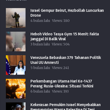
Israel Gempur Beirut, Hezbollah Luncurkan
Drone
4 bulan lalu
Views:
180
Heboh Video Tasya Gym 15 Menit: Fakta
Janggal Di Balik Viral
3 bulan lalu
Views:
504
Venezuela Bebaskan 379 Tahanan Politik
Usai UU Amnesti
5 bulan lalu
Views:
241
Perkembangan Utama Hari Ke-1437
Perang Rusia-Ukraina: Situasi Terkini
6 bulan lalu
Views:
193
Kekerasan Pemukim Israel Menyebabkan
Pengungsian Warga Palestina Di Tepi