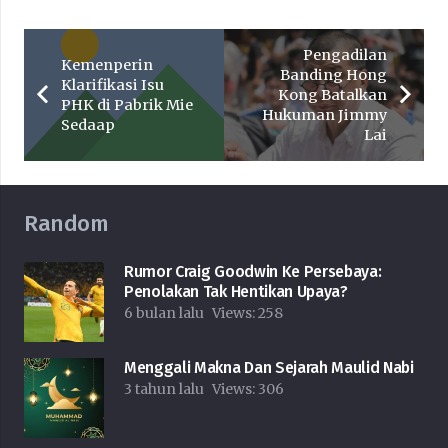
Pengadilan
Kemenperin
Banding Hong
Klarifikasi Isu
Kong Batalkan
PHK di Pabrik Mie
Hukuman Jimmy
Sedaap
Lai
Random
Rumor Craig Goodwin Ke Persebaya:
Penolakan Tak Hentikan Upaya?
6 bulan lalu
Views:
258
Menggali Makna Dan Sejarah Maulid Nabi
3 tahun lalu
Views:
306