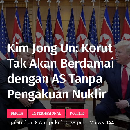
Kim Jong Un: Korut
Tak Akan Berdamai
dengan AS Tanpa
Pengakuan Nuklir
BERITA
INTERNASIONAL
POLITIK
Updated on
8 Apr pukul 10:28 pm
Views:
144