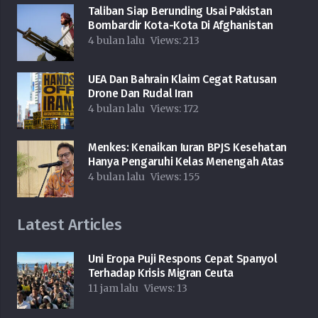
Taliban Siap Berunding Usai Pakistan
Bombardir Kota-Kota Di Afghanistan
4 bulan lalu
Views:
213
UEA Dan Bahrain Klaim Cegat Ratusan
Drone Dan Rudal Iran
4 bulan lalu
Views:
172
Menkes: Kenaikan Iuran BPJS Kesehatan
Hanya Pengaruhi Kelas Menengah Atas
4 bulan lalu
Views:
155
Latest Articles
Uni Eropa Puji Respons Cepat Spanyol
Terhadap Krisis Migran Ceuta
11 jam lalu
Views:
13