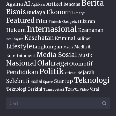
Berita
AI
Agama
Artikel
Bencana
Aplikasi
Bisnis
Ekonomi
Budaya
Energi
Featured
Film
Hiburan
Fintech
Gadgets
Internasional
Hukum
Keamanan
Kesehatan
Kriminal
Kuliner
Kebudayaan
Lifestyle
Lingkungan
Media &
Media
Media Sosial
Musik
Entertainment
Nasional
Olahraga
Otomotif
Politik
Pendidikan
Sejarah
Privasi
Teknologi
Selebriti
Startup
Sosial
Space
Travel
Teknologi Terkini
Viral
Transportasi
Video
Cari
untuk: