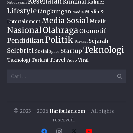
Kesehatan
Kriminal
Kuliner
Kebudayaan
Lifestyle
Lingkungan
Media &
Media
Media Sosial
Musik
Entertainment
Nasional
Olahraga
Otomotif
Politik
Pendidikan
Sejarah
Privasi
Teknologi
Selebriti
Startup
Sosial
Space
Travel
Teknologi Terkini
Viral
Video
Cari
untuk:
© 2023 – 2026
Haribulan.com
– All rights
reserved.