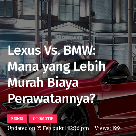
Lexus Vs. BMW:
Mana yang Lebih
Murah Biaya
Perawatannya?
BISNIS
OTOMOTIF
Updated on
25 Feb pukul 12:36 pm
Views:
199