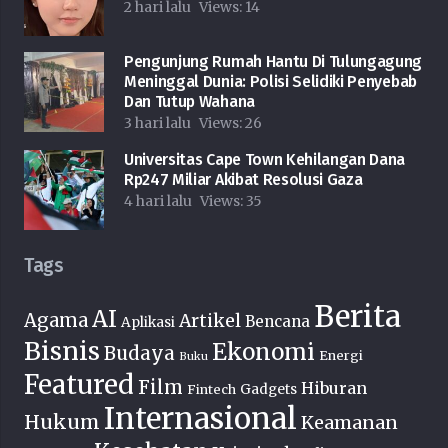
2 hari lalu
Views:
14
Pengunjung Rumah Hantu Di Tulungagung
Meninggal Dunia: Polisi Selidiki Penyebab
Dan Tutup Wahana
3 hari lalu
Views:
26
Universitas Cape Town Kehilangan Dana
Rp247 Miliar Akibat Resolusi Gaza
4 hari lalu
Views:
35
Tags
Berita
AI
Agama
Artikel
Bencana
Aplikasi
Bisnis
Ekonomi
Budaya
Energi
Buku
Featured
Film
Hiburan
Fintech
Gadgets
Internasional
Hukum
Keamanan