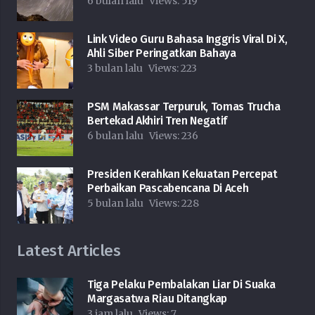
6 bulan lalu
Views:
519
Link Video Guru Bahasa Inggris Viral Di X,
Ahli Siber Peringatkan Bahaya
3 bulan lalu
Views:
223
PSM Makassar Terpuruk, Tomas Trucha
Bertekad Akhiri Tren Negatif
6 bulan lalu
Views:
236
Presiden Kerahkan Kekuatan Percepat
Perbaikan Pascabencana Di Aceh
5 bulan lalu
Views:
228
Latest Articles
Tiga Pelaku Pembalakan Liar Di Suaka
Margasatwa Riau Ditangkap
3 jam lalu
Views:
7