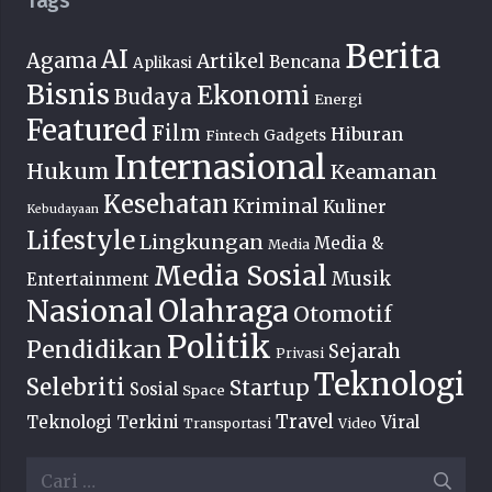
Tags
Berita
AI
Agama
Artikel
Bencana
Aplikasi
Bisnis
Ekonomi
Budaya
Energi
Featured
Film
Hiburan
Fintech
Gadgets
Internasional
Hukum
Keamanan
Kesehatan
Kriminal
Kuliner
Kebudayaan
Lifestyle
Lingkungan
Media &
Media
Media Sosial
Musik
Entertainment
Nasional
Olahraga
Otomotif
Politik
Pendidikan
Sejarah
Privasi
Teknologi
Selebriti
Startup
Sosial
Space
Travel
Teknologi Terkini
Viral
Transportasi
Video
Cari