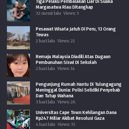
Tiga Pelaku Pembalakan Liar Di Suaka
Margasatwa Riau Ditangkap
32 menit lalu
Views:
3
Pesawat Wisata Jatuh Di Peru, 13 Orang
Tewas
2 hari lalu
Views:
21
Remaja Malaysia Diadili Atas Dugaan
Pembunuhan Siswi Di Sekolah
2 hari lalu
Views:
14
Pengunjung Rumah Hantu Di Tulungagung
Meninggal Dunia: Polisi Selidiki Penyebab
Dan Tutup Wahana
3 hari lalu
Views:
26
Universitas Cape Town Kehilangan Dana
Rp247 Miliar Akibat Resolusi Gaza
4 hari lalu
Views:
35