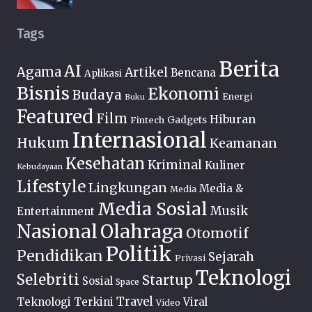
Tags
Berita
AI
Agama
Artikel
Bencana
Aplikasi
Bisnis
Ekonomi
Budaya
Energi
Buku
Featured
Film
Hiburan
Fintech
Gadgets
Internasional
Hukum
Keamanan
Kesehatan
Kriminal
Kuliner
Kebudayaan
Lifestyle
Lingkungan
Media &
Media
Media Sosial
Musik
Entertainment
Nasional
Olahraga
Otomotif
Politik
Pendidikan
Sejarah
Privasi
Teknologi
Selebriti
Startup
Sosial
Space
Travel
Teknologi Terkini
Viral
Video