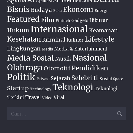
Agama
Artikel
Bencana
Aplikasi
Bisnis
Ekonomi
Budaya
Energi
Buku
Featured
Film
Hiburan
Fintech
Gadgets
Internasional
Hukum
Keamanan
Lifestyle
Kesehatan
Kriminal
Kuliner
Lingkungan
Media & Entertainment
Media
Nasional
Media Sosial
Musik
Olahraga
Pendidikan
Otomotif
Politik
Selebriti
Sejarah
Sosial
Privasi
Space
Teknologi
Startup
Teknologi
Technology
Travel
Terkini
Viral
Video
Cari
untuk: