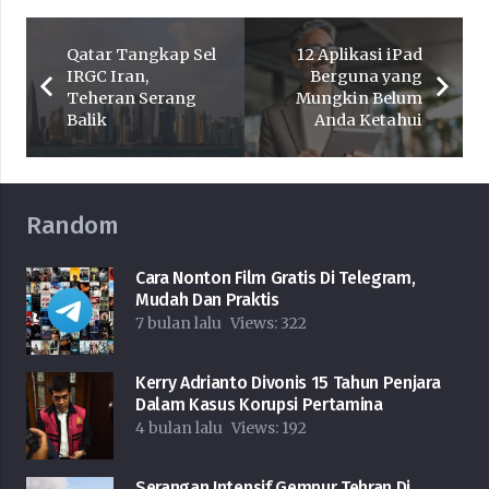
Qatar Tangkap Sel
12 Aplikasi iPad
IRGC Iran,
Berguna yang
Teheran Serang
Mungkin Belum
Balik
Anda Ketahui
Random
Cara Nonton Film Gratis Di Telegram,
Mudah Dan Praktis
7 bulan lalu
Views:
322
Kerry Adrianto Divonis 15 Tahun Penjara
Dalam Kasus Korupsi Pertamina
4 bulan lalu
Views:
192
Serangan Intensif Gempur Tehran Di