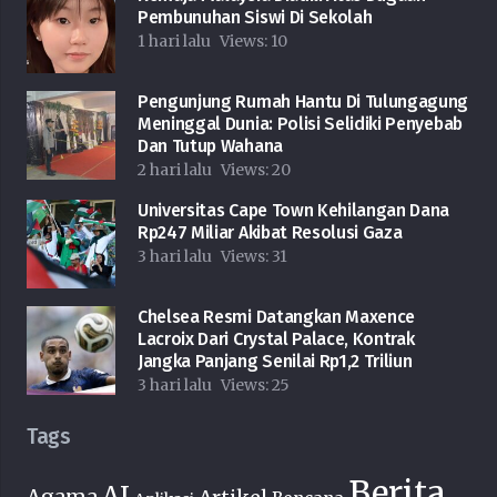
Pembunuhan Siswi Di Sekolah
1 hari lalu
Views:
10
Pengunjung Rumah Hantu Di Tulungagung
Meninggal Dunia: Polisi Selidiki Penyebab
Dan Tutup Wahana
2 hari lalu
Views:
20
Universitas Cape Town Kehilangan Dana
Rp247 Miliar Akibat Resolusi Gaza
3 hari lalu
Views:
31
Chelsea Resmi Datangkan Maxence
Lacroix Dari Crystal Palace, Kontrak
Jangka Panjang Senilai Rp1,2 Triliun
3 hari lalu
Views:
25
Tags
Berita
AI