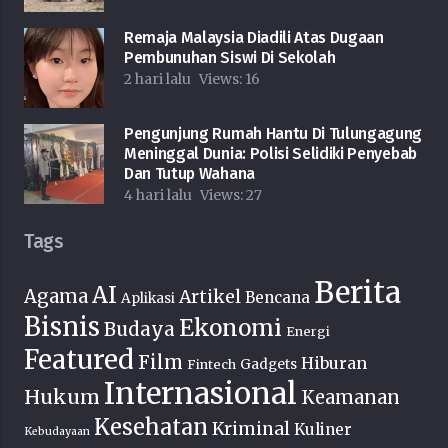
Remaja Malaysia Diadili Atas Dugaan
Pembunuhan Siswi Di Sekolah
2 hari lalu
Views:
16
Pengunjung Rumah Hantu Di Tulungagung
Meninggal Dunia: Polisi Selidiki Penyebab
Dan Tutup Wahana
4 hari lalu
Views:
27
Tags
Berita
AI
Agama
Artikel
Bencana
Aplikasi
Bisnis
Ekonomi
Budaya
Energi
Featured
Film
Hiburan
Fintech
Gadgets
Internasional
Hukum
Keamanan
Kesehatan
Kriminal
Kuliner
Kebudayaan