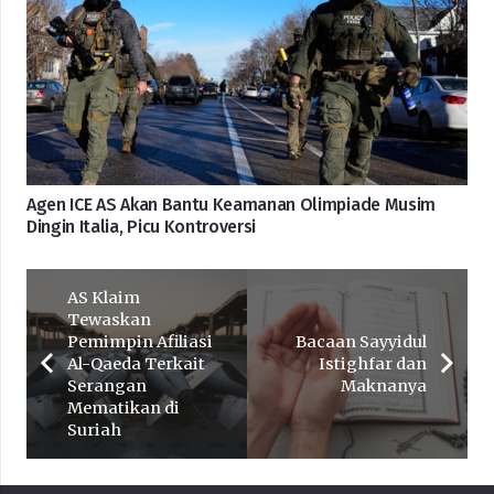
Agen ICE AS Akan Bantu Keamanan Olimpiade Musim
Dingin Italia, Picu Kontroversi
AS Klaim
Tewaskan
Pemimpin Afiliasi
Bacaan Sayyidul
Al-Qaeda Terkait
Istighfar dan
Serangan
Maknanya
Mematikan di
Suriah