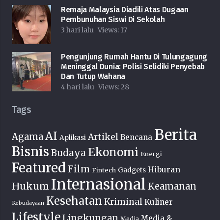
Remaja Malaysia Diadili Atas Dugaan
Pembunuhan Siswi Di Sekolah
3 hari lalu
Views:
17
Pengunjung Rumah Hantu Di Tulungagung
Meninggal Dunia: Polisi Selidiki Penyebab
Dan Tutup Wahana
4 hari lalu
Views:
28
Tags
Berita
AI
Agama
Artikel
Bencana
Aplikasi
Bisnis
Ekonomi
Budaya
Energi
Featured
Film
Hiburan
Fintech
Gadgets
Internasional
Hukum
Keamanan
Kesehatan
Kriminal
Kuliner
Kebudayaan
Lifestyle
Lingkungan
Media &
Media