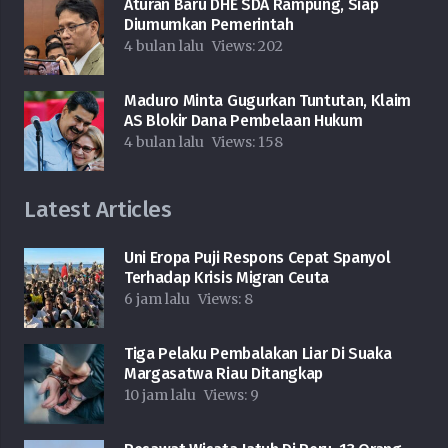
Aturan Baru DHE SDA Rampung, Siap
Diumumkan Pemerintah
4 bulan lalu
Views:
202
Maduro Minta Gugurkan Tuntutan, Klaim
AS Blokir Dana Pembelaan Hukum
4 bulan lalu
Views:
158
Latest Articles
Uni Eropa Puji Respons Cepat Spanyol
Terhadap Krisis Migran Ceuta
6 jam lalu
Views:
8
Tiga Pelaku Pembalakan Liar Di Suaka
Margasatwa Riau Ditangkap
10 jam lalu
Views:
9