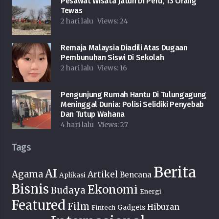
Pesawat Wisata Jatuh Di Peru, 13 Orang
Tewas
2 hari lalu
Views:
24
Remaja Malaysia Diadili Atas Dugaan
Pembunuhan Siswi Di Sekolah
2 hari lalu
Views:
16
Pengunjung Rumah Hantu Di Tulungagung
Meninggal Dunia: Polisi Selidiki Penyebab
Dan Tutup Wahana
4 hari lalu
Views:
27
Tags
Berita
AI
Agama
Artikel
Bencana
Aplikasi
Bisnis
Ekonomi
Budaya
Energi
Featured
Film
Hiburan
Fintech
Gadgets