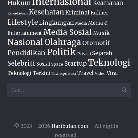
Internasional
Hukum
Keamanan
Kesehatan
Kriminal
Kuliner
Kebudayaan
Lifestyle
Lingkungan
Media &
Media
Media Sosial
Musik
Entertainment
Nasional
Olahraga
Otomotif
Politik
Pendidikan
Sejarah
Privasi
Teknologi
Selebriti
Startup
Sosial
Space
Travel
Teknologi Terkini
Viral
Transportasi
Video
Cari
untuk:
© 2023 – 2026
Haribulan.com
– All rights
reserved.