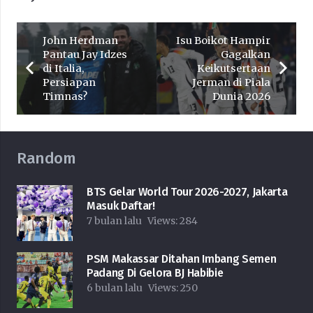
John Herdman
Isu Boikot Hampir
Pantau Jay Idzes
Gagalkan
di Italia,
Keikutsertaan
Persiapan
Jerman di Piala
Timnas?
Dunia 2026
Random
BTS Gelar World Tour 2026-2027, Jakarta
Masuk Daftar!
7 bulan lalu
Views:
284
PSM Makassar Ditahan Imbang Semen
Padang Di Gelora BJ Habibie
6 bulan lalu
Views:
250