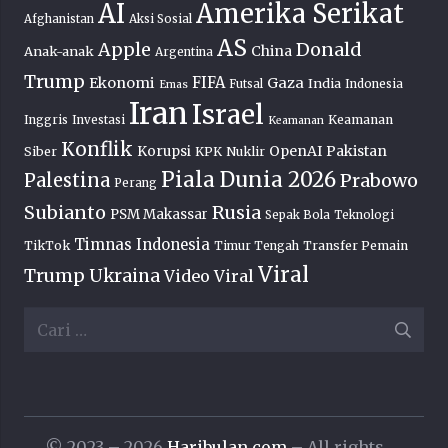
AI
Amerika Serikat
Afghanistan
Aksi Sosial
AS
Donald
Apple
China
Anak-anak
Argentina
Trump
FIFA
Ekonomi
Gaza
India
Futsal
Indonesia
Emas
Iran
Israel
Keamanan
Inggris
Investasi
Keamanan
Konflik
OpenAI
Pakistan
Korupsi
Siber
KPK
Nuklir
Piala Dunia 2026
Palestina
Prabowo
Perang
Subianto
Rusia
PSM Makassar
Sepak Bola
Teknologi
Timnas Indonesia
TikTok
Transfer Pemain
Timur Tengah
Viral
Trump
Ukraina
Video Viral
Cari
untuk:
© 2023 – 2026
Haribulan.com
– All rights