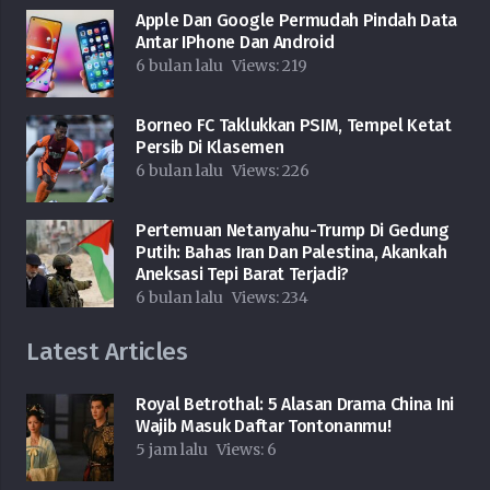
Apple Dan Google Permudah Pindah Data
Antar IPhone Dan Android
6 bulan lalu
Views:
219
Borneo FC Taklukkan PSIM, Tempel Ketat
Persib Di Klasemen
6 bulan lalu
Views:
226
Pertemuan Netanyahu-Trump Di Gedung
Putih: Bahas Iran Dan Palestina, Akankah
Aneksasi Tepi Barat Terjadi?
6 bulan lalu
Views:
234
Latest Articles
Royal Betrothal: 5 Alasan Drama China Ini
Wajib Masuk Daftar Tontonanmu!
5 jam lalu
Views:
6