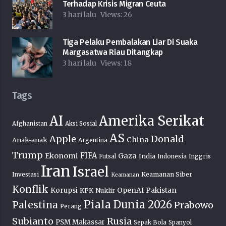
Terhadap Krisis Migran Ceuta
3 hari lalu
Views:
26
Tiga Pelaku Pembalakan Liar Di Suaka
Margasatwa Riau Ditangkap
3 hari lalu
Views:
18
Tags
AI
Amerika Serikat
Afghanistan
Aksi Sosial
AS
Donald
Apple
China
Anak-anak
Argentina
Trump
FIFA
Ekonomi
Gaza
India
Futsal
Indonesia
Inggris
Iran
Israel
Keamanan Siber
Investasi
Keamanan
Konflik
OpenAI
Pakistan
Korupsi
KPK
Nuklir
Piala Dunia 2026
Palestina
Prabowo
Perang
Subianto
Rusia
PSM Makassar
Sepak Bola
Spanyol