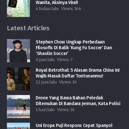
Wanita, Aksinya Viral!
4 bulan lalu
Views:
166
Latest Articles
Stephen Chow Ungkap Perbedaan
Filosofis Di Balik ‘Kung Fu Soccer’ Dan
‘Shaolin Soccer’
8 jam lalu
Views:
7
Royal Betrothal: 5 Alasan Drama China Ini
Wajib Masuk Daftar Tontonanmu!
22 jam lalu
Views:
10
Drone Yang Bawa Bahan Peledak
Ditemukan Di Bandara Jerman, Kata Polisi
1 hari lalu
Views:
16
Uni Eropa Puji Respons Cepat Spanyol