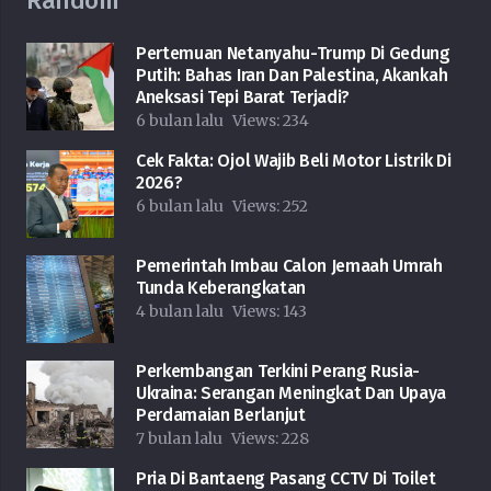
Random
Pertemuan Netanyahu-Trump Di Gedung
Putih: Bahas Iran Dan Palestina, Akankah
Aneksasi Tepi Barat Terjadi?
6 bulan lalu
Views:
234
Cek Fakta: Ojol Wajib Beli Motor Listrik Di
2026?
6 bulan lalu
Views:
252
Pemerintah Imbau Calon Jemaah Umrah
Tunda Keberangkatan
4 bulan lalu
Views:
143
Perkembangan Terkini Perang Rusia-
Ukraina: Serangan Meningkat Dan Upaya
Perdamaian Berlanjut
7 bulan lalu
Views:
228
Pria Di Bantaeng Pasang CCTV Di Toilet