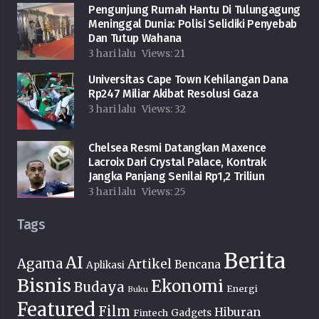
Pengunjung Rumah Hantu Di Tulungagung
Meninggal Dunia: Polisi Selidiki Penyebab
Dan Tutup Wahana
3 hari lalu
Views:
21
Universitas Cape Town Kehilangan Dana
Rp247 Miliar Akibat Resolusi Gaza
3 hari lalu
Views:
32
Chelsea Resmi Datangkan Maxence
Lacroix Dari Crystal Palace, Kontrak
Jangka Panjang Senilai Rp1,2 Triliun
3 hari lalu
Views:
25
Tags
Berita
AI
Agama
Artikel
Bencana
Aplikasi
Bisnis
Ekonomi
Budaya
Energi
Buku
Featured
Film
Hiburan
Fintech
Gadgets