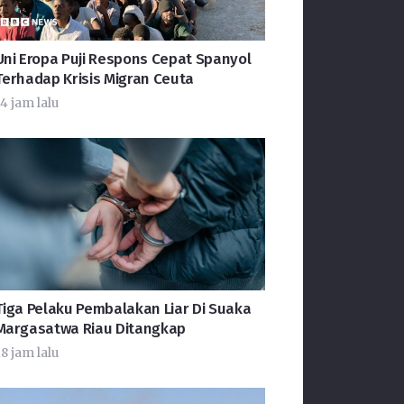
Uni Eropa Puji Respons Cepat Spanyol
Terhadap Krisis Migran Ceuta
4 jam lalu
Tiga Pelaku Pembalakan Liar Di Suaka
Margasatwa Riau Ditangkap
8 jam lalu