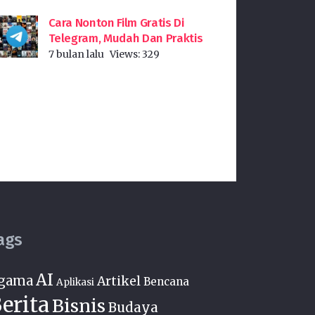
Cara Nonton Film Gratis Di
Telegram, Mudah Dan Praktis
7 bulan lalu
Views:
329
ags
AI
gama
Artikel
Bencana
Aplikasi
erita
Bisnis
Budaya