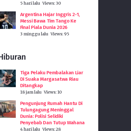
5 hari lalu
Views:
30
Argentina Hajar Inggris 2-1,
Messi Bawa Tim Tango Ke
Final Piala Dunia 2026
3 minggu lalu
Views:
95
Hiburan
Tiga Pelaku Pembalakan Liar
Di Suaka Margasatwa Riau
Ditangkap
18 jam lalu
Views:
10
Pengunjung Rumah Hantu Di
Tulungagung Meninggal
Dunia: Polisi Selidiki
Penyebab Dan Tutup Wahana
4 hari lalu
Views:
28