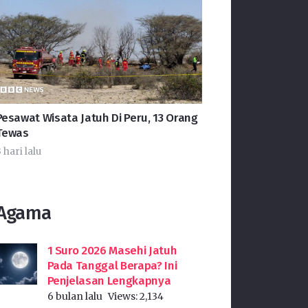
Pesawat Wisata Jatuh Di Peru, 13 Orang
Tewas
 hari lalu
Agama
1 Suro 2026 Masehi Jatuh
Pada Tanggal Berapa? Ini
Penjelasan Lengkapnya
6 bulan lalu
Views:
2,134