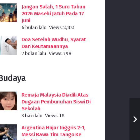
Jangan Salah, 1 Suro Tahun
2026 Masehi Jatuh Pada 17
Juni
6 bulan lalu
Views:
2,102
Doa Setelah Wudhu, Syarat
Dan Keutamaannya
7 bulan lalu
Views:
398
Budaya
Remaja Malaysia Diadili Atas
Dugaan Pembunuhan Siswi Di
Sekolah
3 hari lalu
Views:
18
Argentina Hajar Inggris 2-1,
Messi Bawa Tim Tango Ke