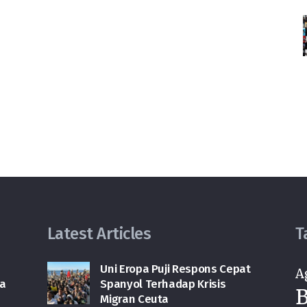
Latest Articles
T
Uni Eropa Puji Respons Cepat
A
ga
Spanyol Terhadap Krisis
B
Migran Ceuta