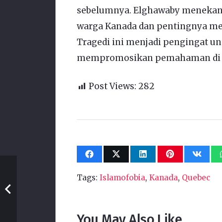
sebelumnya. Elghawaby menekan
warga Kanada dan pentingnya men
Tragedi ini menjadi pengingat u
mempromosikan pemahaman di m
Post Views:
282
Tags:
Islamofobia
,
Kanada
,
Quebec
You May Also Like