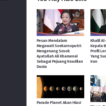
Pesan Mendalam
Khalil A
Megawati Soekarnoputri:
Kepala B
Mengenang Sosok
Profil L
Ayatollah Ali Khamenei
Yang Su
Sebagai Pejuang Keadilan
Iran
Dunia
Parade Planet Akan Hiasi