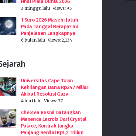
Final Piala Dunia 2026
3 minggu lalu
Views:
95
1 Suro 2026 Masehi Jatuh
Pada Tanggal Berapa? Ini
Penjelasan Lengkapnya
6 bulan lalu
Views:
2,134
Sejarah
Universitas Cape Town
Kehilangan Dana Rp247 Miliar
Akibat Resolusi Gaza
4 hari lalu
Views:
37
Chelsea Resmi Datangkan
Maxence Lacroix Dari Crystal
Palace, Kontrak Jangka
Panjang Senilai Rp1,2 Triliun