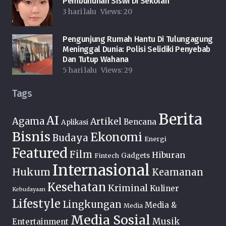
Pembunuhan Siswi Di Sekolah
3 hari lalu
Views:
20
Pengunjung Rumah Hantu Di Tulungagung
Meninggal Dunia: Polisi Selidiki Penyebab
Dan Tutup Wahana
5 hari lalu
Views:
29
Tags
Berita
AI
Agama
Artikel
Bencana
Aplikasi
Bisnis
Ekonomi
Budaya
Energi
Featured
Film
Hiburan
Fintech
Gadgets
Internasional
Hukum
Keamanan
Kesehatan
Kriminal
Kuliner
Kebudayaan
Lifestyle
Lingkungan
Media &
Media
Media Sosial
Musik
Entertainment