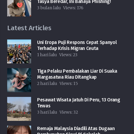
Tasya Beredar, Ini Bahaya Phishing!
3 bulan lalu
Views:
176
Latest Articles
Uni Eropa Puji Respons Cepat Spanyol
Terhadap Krisis Migran Ceuta
1 hari lalu
Views:
23
Tiga Pelaku Pembalakan Liar Di Suaka
Margasatwa Riau Ditangkap
2 hari lalu
Views:
15
Pesawat Wisata Jatuh Di Peru, 13 Orang
Tewas
3 hari lalu
Views:
32
Remaja Malaysia Diadili Atas Dugaan