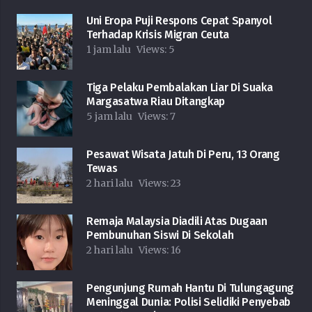
Uni Eropa Puji Respons Cepat Spanyol
Terhadap Krisis Migran Ceuta
1 jam lalu
Views:
5
Tiga Pelaku Pembalakan Liar Di Suaka
Margasatwa Riau Ditangkap
5 jam lalu
Views:
7
Pesawat Wisata Jatuh Di Peru, 13 Orang
Tewas
2 hari lalu
Views:
23
Remaja Malaysia Diadili Atas Dugaan
Pembunuhan Siswi Di Sekolah
2 hari lalu
Views:
16
Pengunjung Rumah Hantu Di Tulungagung
Meninggal Dunia: Polisi Selidiki Penyebab