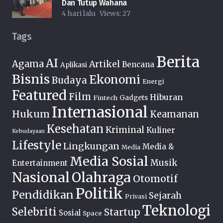
Dan Tutup Wahana
4 hari lalu
Views:
27
Tags
Berita
AI
Agama
Artikel
Bencana
Aplikasi
Bisnis
Ekonomi
Budaya
Energi
Featured
Film
Hiburan
Fintech
Gadgets
Internasional
Hukum
Keamanan
Kesehatan
Kriminal
Kuliner
Kebudayaan
Lifestyle
Lingkungan
Media &
Media
Media Sosial
Musik
Entertainment
Nasional
Olahraga
Otomotif
Politik
Pendidikan
Sejarah
Privasi
Teknologi
Selebriti
Startup
Sosial
Space