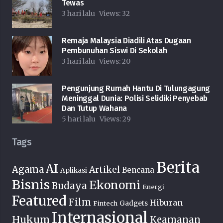
Tewas
3 hari lalu
Views:
32
Remaja Malaysia Diadili Atas Dugaan
Pembunuhan Siswi Di Sekolah
3 hari lalu
Views:
20
Pengunjung Rumah Hantu Di Tulungagung
Meninggal Dunia: Polisi Selidiki Penyebab
Dan Tutup Wahana
5 hari lalu
Views:
29
Tags
Berita
AI
Agama
Artikel
Bencana
Aplikasi
Bisnis
Ekonomi
Budaya
Energi
Featured
Film
Hiburan
Fintech
Gadgets
Internasional
Hukum
Keamanan