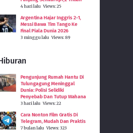
4 hari lalu
Views:
25
Argentina Hajar Inggris 2-1,
Messi Bawa Tim Tango Ke
Final Piala Dunia 2026
3 minggu lalu
Views:
89
Hiburan
Pengunjung Rumah Hantu Di
Tulungagung Meninggal
Dunia: Polisi Selidiki
Penyebab Dan Tutup Wahana
3 hari lalu
Views:
22
Cara Nonton Film Gratis Di
Telegram, Mudah Dan Praktis
7 bulan lalu
Views:
323