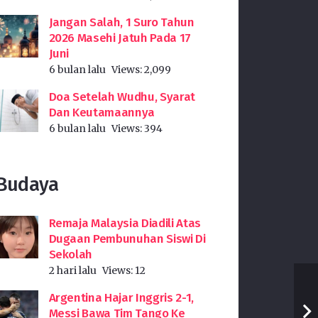
Jangan Salah, 1 Suro Tahun
2026 Masehi Jatuh Pada 17
Juni
6 bulan lalu
Views:
2,099
Doa Setelah Wudhu, Syarat
Dan Keutamaannya
6 bulan lalu
Views:
394
Budaya
Remaja Malaysia Diadili Atas
Dugaan Pembunuhan Siswi Di
Sekolah
2 hari lalu
Views:
12
Argentina Hajar Inggris 2-1,
Messi Bawa Tim Tango Ke