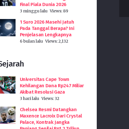
Final Piala Dunia 2026
3 minggu lalu
Views:
89
1 Suro 2026 Masehi Jatuh
Pada Tanggal Berapa? Ini
Penjelasan Lengkapnya
6 bulan lalu
Views:
2,132
Sejarah
Universitas Cape Town
Kehilangan Dana Rp247 Miliar
Akibat Resolusi Gaza
3 hari lalu
Views:
32
Chelsea Resmi Datangkan
Maxence Lacroix Dari Crystal
Palace, Kontrak Jangka
Panjang Senilai Rp1,2 Triliun