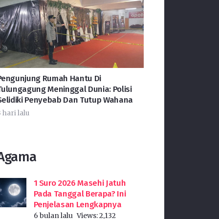
Pengunjung Rumah Hantu Di
Tulungagung Meninggal Dunia: Polisi
Selidiki Penyebab Dan Tutup Wahana
 hari lalu
Agama
1 Suro 2026 Masehi Jatuh
Pada Tanggal Berapa? Ini
Penjelasan Lengkapnya
6 bulan lalu
Views:
2,132