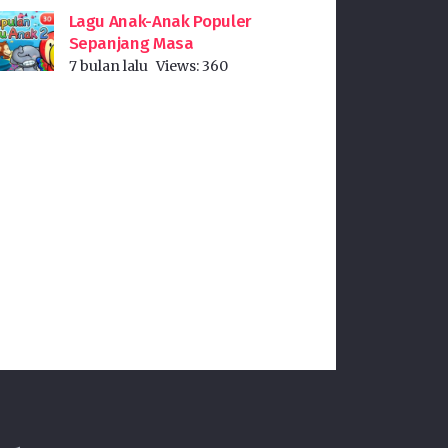
Lagu Anak-Anak Populer
Sepanjang Masa
7 bulan lalu
Views:
360