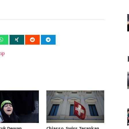
mp
ntuk Dewan
Chiasso, Swiss Terapkan