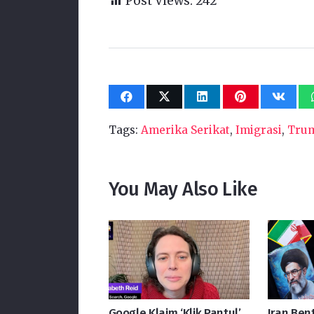
Post Views:
242
Tags:
Amerika Serikat
,
Imigrasi
,
Tru
You May Also Like
Google Klaim ‘Klik Pantul’
Iran Be