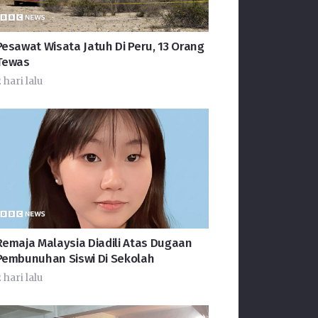
Pesawat Wisata Jatuh Di Peru, 13 Orang
Tewas
 hari lalu
Remaja Malaysia Diadili Atas Dugaan
Pembunuhan Siswi Di Sekolah
 hari lalu