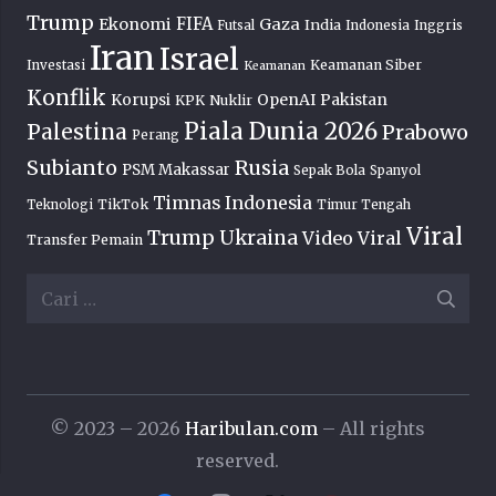
Trump
FIFA
Ekonomi
Gaza
India
Futsal
Indonesia
Inggris
Iran
Israel
Keamanan Siber
Investasi
Keamanan
Konflik
OpenAI
Pakistan
Korupsi
KPK
Nuklir
Piala Dunia 2026
Palestina
Prabowo
Perang
Subianto
Rusia
PSM Makassar
Sepak Bola
Spanyol
Timnas Indonesia
TikTok
Teknologi
Timur Tengah
Viral
Trump
Ukraina
Video Viral
Transfer Pemain
Cari
untuk:
© 2023 – 2026
Haribulan.com
– All rights
reserved.