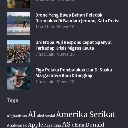
Drone Yang Bawa Bahan Peledak
Ditemukan Di Bandara Jerman, Kata Polisi
1 hari lalu
Views:
18
Uni Eropa Puji Respons Cepat Spanyol
Terhadap Krisis Migran Ceuta
3 hari lalu
Views:
26
Tiga Pelaku Pembalakan Liar Di Suaka
Margasatwa Riau Ditangkap
3 hari lalu
Views:
19
Tags
AI
Amerika Serikat
Afghanistan
Aksi Sosial
AS
Donald
Apple
China
Anak-anak
Argentina