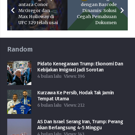
antara Conor
dengan Barcode
McGregor dan
Dinamis: Solusi
Max Holloway di
Cegah Pemalsuan
UFC 329 telah usai
Dokumen
Random
Pidato Kenegaraan Trump: Ekonomi Dan
Kebijakan Imigrasi Jadi Sorotan
4 bulan lalu
Views:
196
Kurzawa Ke Persib, Hodak Tak Jamin
Tempat Utama
6 bulan lalu
Views:
212
AS Dan Israel Serang Iran, Trump: Perang
Akan Berlangsung 4-5 Minggu
4 bulan lalu
Views:
143