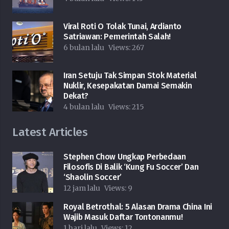
Viral Roti O Tolak Tunai, Ardianto
Satriawan: Pemerintah Salah!
6 bulan lalu
Views:
267
Iran Setuju Tak Simpan Stok Material
Nuklir, Kesepakatan Damai Semakin
Dekat?
4 bulan lalu
Views:
215
Latest Articles
Stephen Chow Ungkap Perbedaan
Filosofis Di Balik ‘Kung Fu Soccer’ Dan
‘Shaolin Soccer’
12 jam lalu
Views:
9
Royal Betrothal: 5 Alasan Drama China Ini
Wajib Masuk Daftar Tontonanmu!
1 hari lalu
Views:
12