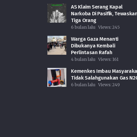
AS Klaim Serang Kapal
Narkoba Di Pasifik, Tewaska
Tiga Orang
6 bulan lalu
Views:
245
Warga Gaza Menanti
Dibukanya Kembali
Perlintasan Rafah
4 bulan lalu
Views:
161
Kemenkes Imbau Masyaraka
Tidak Salahgunakan Gas N2
6 bulan lalu
Views:
249