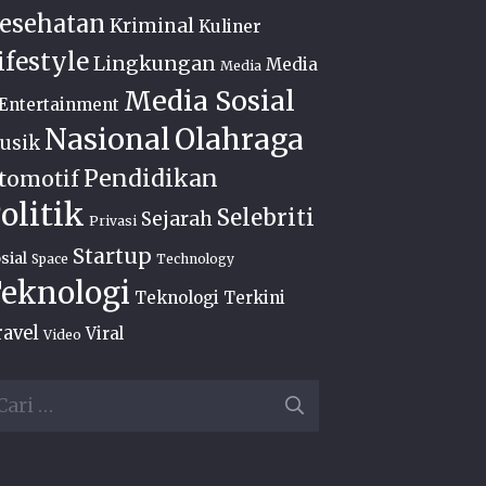
esehatan
Kriminal
Kuliner
ifestyle
Lingkungan
Media
Media
Media Sosial
Entertainment
Nasional
Olahraga
usik
Pendidikan
tomotif
olitik
Selebriti
Sejarah
Privasi
Startup
sial
Space
Technology
eknologi
Teknologi Terkini
ravel
Viral
Video
ri
ntuk: