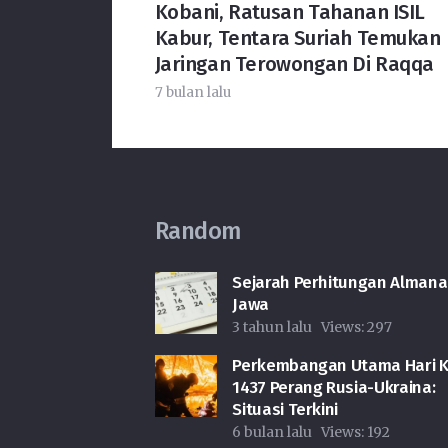
Kobani, Ratusan Tahanan ISIL
Kabur, Tentara Suriah Temukan
Jaringan Terowongan Di Raqqa
7 bulan lalu
Random
Sejarah Perhitungan Almana
Jawa
3 tahun lalu
Views:
297
Perkembangan Utama Hari K
1437 Perang Rusia-Ukraina:
Situasi Terkini
6 bulan lalu
Views:
192