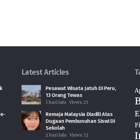
Latest Articles
T
k
Pesawat Wisata Jatuh Di Peru,
A
13 Orang Tewas
B
1 hari lalu
Views:
21
E
e-
Remaja Malaysia Diadili Atas
Dugaan Pembunuhan Siswi Di
F
Sekolah
I
2 hari lalu
Views:
12