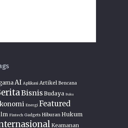
ags
AI
gama
Artikel
Bencana
Aplikasi
erita
Bisnis
Budaya
Buku
Featured
konomi
Energi
Hukum
ilm
Hiburan
Fintech
Gadgets
nternasional
Keamanan