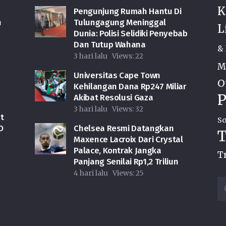
K
Pengunjung Rumah Hantu Di
n
Tulungagung Meninggal
L
Dunia: Polisi Selidiki Penyebab
Dan Tutup Wahana
& 
3 hari lalu
Views:
22
M
Universitas Cape Town
O
Kehilangan Dana Rp247 Miliar
P
Akibat Resolusi Gaza
3 hari lalu
Views:
32
t
So
O
Chelsea Resmi Datangkan
T
Maxence Lacroix Dari Crystal
Palace, Kontrak Jangka
T
Panjang Senilai Rp1,2 Triliun
4 hari lalu
Views:
25
Ca
u