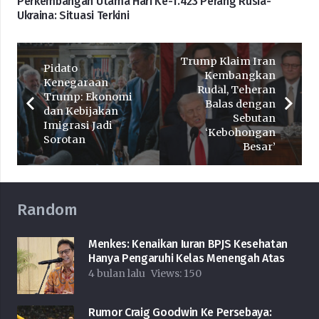
Perkembangan Utama Hari Ke-1.423 Perang Rusia-
Ukraina: Situasi Terkini
Trump Klaim Iran
Pidato
Kembangkan
Kenegaraan
Rudal, Teheran
Trump: Ekonomi
Balas dengan
dan Kebijakan
Sebutan
Imigrasi Jadi
‘Kebohongan
Sorotan
Besar’
Random
Menkes: Kenaikan Iuran BPJS Kesehatan
Hanya Pengaruhi Kelas Menengah Atas
4 bulan lalu
Views:
150
Rumor Craig Goodwin Ke Persebaya: