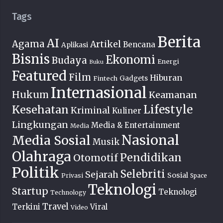
Tags
Berita
AI
Agama
Artikel
Bencana
Aplikasi
Bisnis
Ekonomi
Budaya
Energi
Buku
Featured
Film
Hiburan
Fintech
Gadgets
Internasional
Hukum
Keamanan
Lifestyle
Kesehatan
Kriminal
Kuliner
Lingkungan
Media & Entertainment
Media
Nasional
Media Sosial
Musik
Olahraga
Pendidikan
Otomotif
Politik
Selebriti
Sejarah
Sosial
Privasi
Space
Teknologi
Startup
Teknologi
Technology
Travel
Terkini
Viral
Video