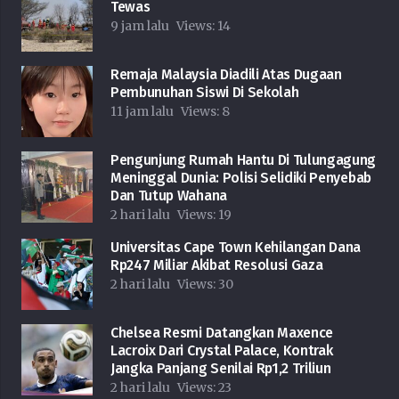
Tewas
9 jam lalu
Views:
14
Remaja Malaysia Diadili Atas Dugaan
Pembunuhan Siswi Di Sekolah
11 jam lalu
Views:
8
Pengunjung Rumah Hantu Di Tulungagung
Meninggal Dunia: Polisi Selidiki Penyebab
Dan Tutup Wahana
2 hari lalu
Views:
19
Universitas Cape Town Kehilangan Dana
Rp247 Miliar Akibat Resolusi Gaza
2 hari lalu
Views:
30
Chelsea Resmi Datangkan Maxence
Lacroix Dari Crystal Palace, Kontrak
Jangka Panjang Senilai Rp1,2 Triliun
2 hari lalu
Views:
23