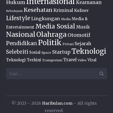
Internasional
Hukum
Keamanan
Kesehatan
Kriminal
Kuliner
Kebudayaan
Lifestyle
Lingkungan
Media &
Media
Media Sosial
Musik
Entertainment
Nasional
Olahraga
Otomotif
Politik
Pendidikan
Sejarah
Privasi
Teknologi
Selebriti
Startup
Sosial
Space
Travel
Teknologi Terkini
Viral
Transportasi
Video
Cari
untuk:
© 2023 – 2026
Haribulan.com
– All rights
reserved.