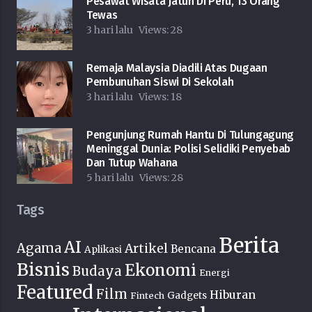
Pesawat Wisata Jatuh Di Peru, 13 Orang
Tewas
3 hari lalu
Views:
28
Remaja Malaysia Diadili Atas Dugaan
Pembunuhan Siswi Di Sekolah
3 hari lalu
Views:
18
Pengunjung Rumah Hantu Di Tulungagung
Meninggal Dunia: Polisi Selidiki Penyebab
Dan Tutup Wahana
5 hari lalu
Views:
28
Tags
Berita
AI
Agama
Artikel
Bencana
Aplikasi
Bisnis
Ekonomi
Budaya
Energi
Featured
Film
Hiburan
Fintech
Gadgets