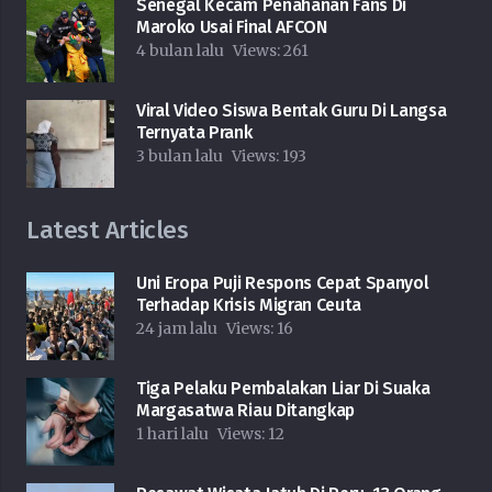
Senegal Kecam Penahanan Fans Di
Maroko Usai Final AFCON
4 bulan lalu
Views:
261
Viral Video Siswa Bentak Guru Di Langsa
Ternyata Prank
3 bulan lalu
Views:
193
Latest Articles
Uni Eropa Puji Respons Cepat Spanyol
Terhadap Krisis Migran Ceuta
24 jam lalu
Views:
16
Tiga Pelaku Pembalakan Liar Di Suaka
Margasatwa Riau Ditangkap
1 hari lalu
Views:
12