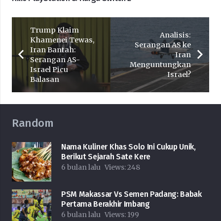
Trump Klaim
Analisis:
Khamenei Tewas,
Serangan AS ke
Iran Bantah:
Iran
Serangan AS-
Menguntungkan
Israel Picu
Israel?
Balasan
Random
Nama Kuliner Khas Solo Ini Cukup Unik,
Berikut Sejarah Sate Kere
6 bulan lalu
Views:
248
PSM Makassar Vs Semen Padang: Babak
Pertama Berakhir Imbang
6 bulan lalu
Views:
199