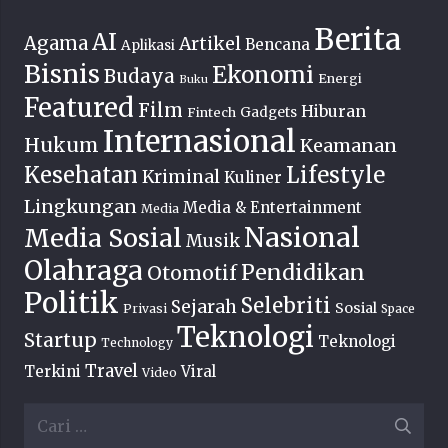
Berita
AI
Agama
Artikel
Bencana
Aplikasi
Bisnis
Ekonomi
Budaya
Energi
Buku
Featured
Film
Hiburan
Fintech
Gadgets
Internasional
Hukum
Keamanan
Lifestyle
Kesehatan
Kriminal
Kuliner
Lingkungan
Media & Entertainment
Media
Nasional
Media Sosial
Musik
Olahraga
Pendidikan
Otomotif
Politik
Selebriti
Sejarah
Sosial
Privasi
Space
Teknologi
Startup
Teknologi
Technology
Travel
Terkini
Viral
Video
Cari
untuk: