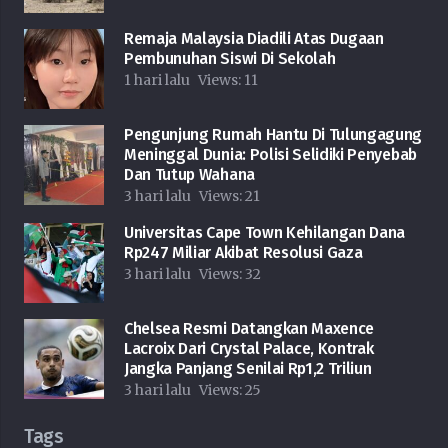
Remaja Malaysia Diadili Atas Dugaan
Pembunuhan Siswi Di Sekolah
1 hari lalu
Views:
11
Pengunjung Rumah Hantu Di Tulungagung
Meninggal Dunia: Polisi Selidiki Penyebab
Dan Tutup Wahana
3 hari lalu
Views:
21
Universitas Cape Town Kehilangan Dana
Rp247 Miliar Akibat Resolusi Gaza
3 hari lalu
Views:
32
Chelsea Resmi Datangkan Maxence
Lacroix Dari Crystal Palace, Kontrak
Jangka Panjang Senilai Rp1,2 Triliun
3 hari lalu
Views:
25
Tags