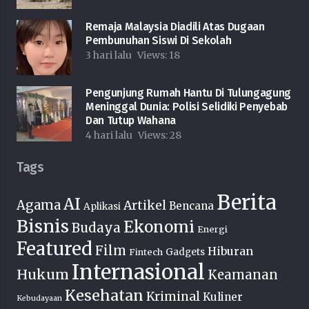
Remaja Malaysia Diadili Atas Dugaan
Pembunuhan Siswi Di Sekolah
3 hari lalu
Views:
18
Pengunjung Rumah Hantu Di Tulungagung
Meninggal Dunia: Polisi Selidiki Penyebab
Dan Tutup Wahana
4 hari lalu
Views:
28
Tags
Berita
AI
Agama
Artikel
Bencana
Aplikasi
Bisnis
Ekonomi
Budaya
Energi
Featured
Film
Hiburan
Fintech
Gadgets
Internasional
Hukum
Keamanan
Kesehatan
Kriminal
Kuliner
Kebudayaan