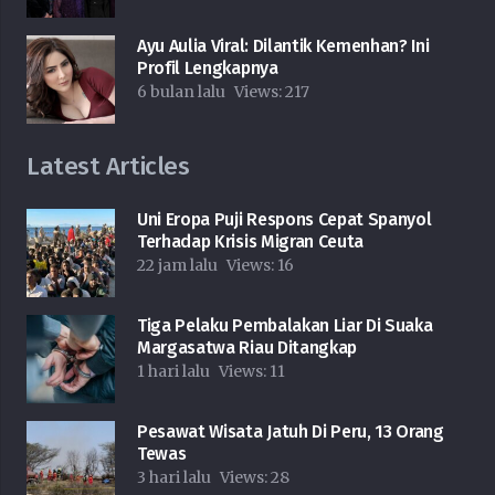
Ayu Aulia Viral: Dilantik Kemenhan? Ini
Profil Lengkapnya
6 bulan lalu
Views:
217
Latest Articles
Uni Eropa Puji Respons Cepat Spanyol
Terhadap Krisis Migran Ceuta
22 jam lalu
Views:
16
Tiga Pelaku Pembalakan Liar Di Suaka
Margasatwa Riau Ditangkap
1 hari lalu
Views:
11
Pesawat Wisata Jatuh Di Peru, 13 Orang
Tewas
3 hari lalu
Views:
28