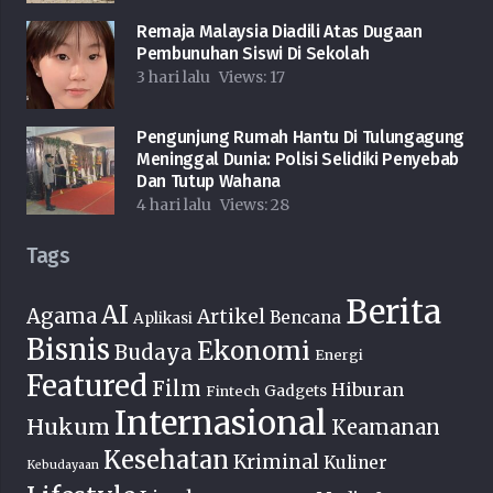
Remaja Malaysia Diadili Atas Dugaan
Pembunuhan Siswi Di Sekolah
3 hari lalu
Views:
17
Pengunjung Rumah Hantu Di Tulungagung
Meninggal Dunia: Polisi Selidiki Penyebab
Dan Tutup Wahana
4 hari lalu
Views:
28
Tags
Berita
AI
Agama
Artikel
Bencana
Aplikasi
Bisnis
Ekonomi
Budaya
Energi
Featured
Film
Hiburan
Fintech
Gadgets
Internasional
Hukum
Keamanan
Kesehatan
Kriminal
Kuliner
Kebudayaan