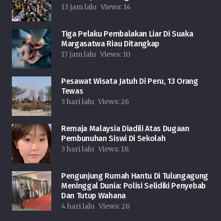
13 jam lalu
Views:
14
Tiga Pelaku Pembalakan Liar Di Suaka
Margasatwa Riau Ditangkap
17 jam lalu
Views:
10
Pesawat Wisata Jatuh Di Peru, 13 Orang
Tewas
3 hari lalu
Views:
26
Remaja Malaysia Diadili Atas Dugaan
Pembunuhan Siswi Di Sekolah
3 hari lalu
Views:
18
Pengunjung Rumah Hantu Di Tulungagung
Meninggal Dunia: Polisi Selidiki Penyebab
Dan Tutup Wahana
4 hari lalu
Views:
28