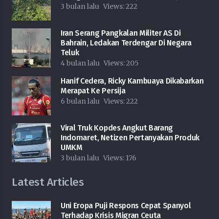
3 bulan lalu
Views:
222
Iran Serang Pangkalan Militer AS Di
Bahrain, Ledakan Terdengar Di Negara
Teluk
4 bulan lalu
Views:
205
Hanif Cedera, Ricky Kambuaya Dikabarkan
Merapat Ke Persija
6 bulan lalu
Views:
222
Viral Truk Kopdes Angkut Barang
Indomaret, Netizen Pertanyakan Produk
UMKM
3 bulan lalu
Views:
176
Latest Articles
Uni Eropa Puji Respons Cepat Spanyol
Terhadap Krisis Migran Ceuta