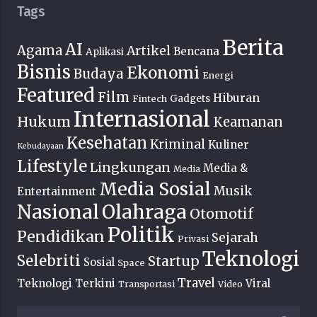
Tags
Berita
AI
Agama
Artikel
Bencana
Aplikasi
Bisnis
Ekonomi
Budaya
Energi
Featured
Film
Hiburan
Fintech
Gadgets
Internasional
Hukum
Keamanan
Kesehatan
Kriminal
Kuliner
Kebudayaan
Lifestyle
Lingkungan
Media &
Media
Media Sosial
Musik
Entertainment
Nasional
Olahraga
Otomotif
Politik
Pendidikan
Sejarah
Privasi
Teknologi
Selebriti
Startup
Sosial
Space
Travel
Teknologi Terkini
Viral
Transportasi
Video
Cari