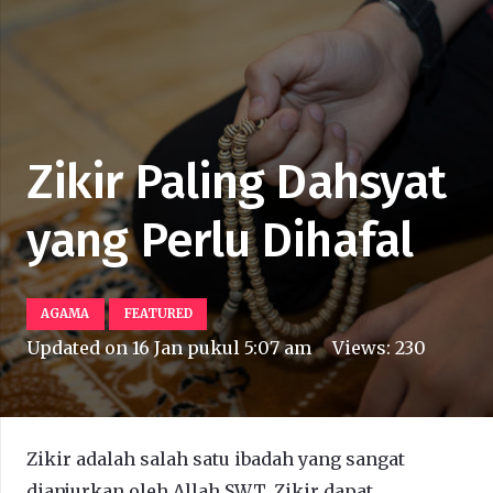
Zikir Paling Dahsyat
yang Perlu Dihafal
AGAMA
FEATURED
Updated on
16 Jan pukul 5:07 am
Views:
230
Zikir adalah salah satu ibadah yang sangat
dianjurkan oleh Allah SWT. Zikir dapat