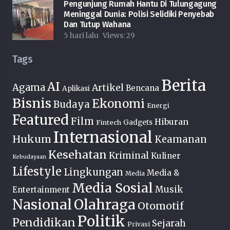
Pengunjung Rumah Hantu Di Tulungagung
Meninggal Dunia: Polisi Selidiki Penyebab
Dan Tutup Wahana
5 hari lalu
Views:
29
Tags
Berita
AI
Agama
Artikel
Bencana
Aplikasi
Bisnis
Ekonomi
Budaya
Energi
Featured
Film
Hiburan
Fintech
Gadgets
Internasional
Hukum
Keamanan
Kesehatan
Kriminal
Kuliner
Kebudayaan
Lifestyle
Lingkungan
Media &
Media
Media Sosial
Musik
Entertainment
Nasional
Olahraga
Otomotif
Politik
Pendidikan
Sejarah
Privasi