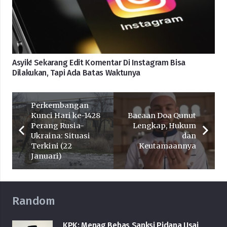
Asyik! Sekarang Edit Komentar Di Instagram Bisa
Dilakukan, Tapi Ada Batas Waktunya
Perkembangan
Kunci Hari ke-1428
Bacaan Doa Qunut
Perang Rusia-
Lengkap, Hukum
Ukraina: Situasi
dan
Terkini (22
Keutamaannya
Januari)
Random
KPK: Menag Bebas Sanksi Pidana Usai