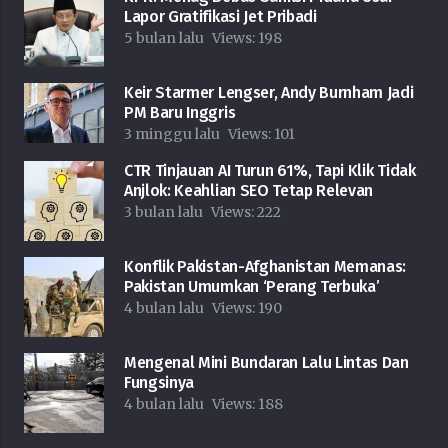
Lapor Gratifikasi Jet Pribadi
5 bulan lalu
Views:
198
Keir Starmer Lengser, Andy Burnham Jadi
PM Baru Inggris
3 minggu lalu
Views:
101
CTR Tinjauan AI Turun 61%, Tapi Klik Tidak
Anjlok: Keahlian SEO Tetap Relevan
3 bulan lalu
Views:
222
Konflik Pakistan-Afghanistan Memanas:
Pakistan Umumkan ‘Perang Terbuka’
4 bulan lalu
Views:
190
Mengenal Mini Bundaran Lalu Lintas Dan
Fungsinya
4 bulan lalu
Views:
188