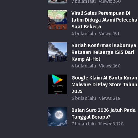
7 bulan lalu
Views:
260
Viral! Sales Perempuan Di
Jatim Diduga Alami Peleceha
Saat Bekerja
4 bulan lalu
Views:
191
Suriah Konfirmasi Kaburnya
Ratusan Keluarga ISIS Dari
Kamp Al-Hol
4 bulan lalu
Views:
160
Google Klaim AI Bantu Kuran
Malware Di Play Store Tahun
2025
6 bulan lalu
Views:
218
Bulan Suro 2026 Jatuh Pada
Tanggal Berapa?
7 bulan lalu
Views:
3,128