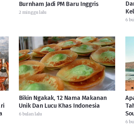
Da
Burnham Jadi PM Baru Inggris
Ke
2 minggu lalu
6 bu
Bikin Ngakak, 12 Nama Makanan
Ap
ri
Unik Dan Lucu Khas Indonesia
Ta
a
So
6 bulan lalu
6 bu