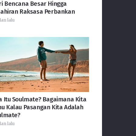
ri Bencana Besar Hingga
lahiran Raksasa Perbankan
lan lalu
a Itu Soulmate? Bagaimana Kita
hu Kalau Pasangan Kita Adalah
ulmate?
lan lalu