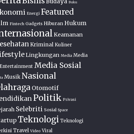
erita
Bisnis
Budaya
Buku
Featured
konomi
Energi
Hukum
ilm
Hiburan
Fintech
Gadgets
nternasional
Keamanan
esehatan
Kriminal
Kuliner
ifestyle
Lingkungan
Media
Media
Media Sosial
Entertainment
Nasional
Musik
ta
lahraga
Otomotif
Politik
endidikan
Privasi
Selebriti
ejarah
Sosial
Space
Teknologi
tartup
Teknologi
Travel
rkini
Viral
Video