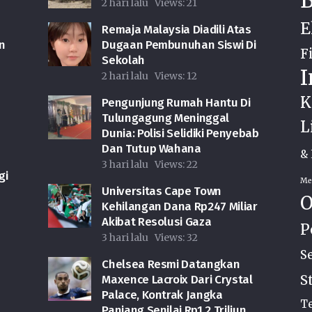
B
2 hari lalu
Views:
21
E
Remaja Malaysia Diadili Atas
n
Dugaan Pembunuhan Siswi Di
F
Sekolah
I
2 hari lalu
Views:
12
K
Pengunjung Rumah Hantu Di
Tulungagung Meninggal
L
Dunia: Polisi Selidiki Penyebab
Dan Tutup Wahana
& 
3 hari lalu
Views:
22
gi
Me
Universitas Cape Town
O
Kehilangan Dana Rp247 Miliar
Akibat Resolusi Gaza
P
3 hari lalu
Views:
32
S
Chelsea Resmi Datangkan
S
Maxence Lacroix Dari Crystal
Palace, Kontrak Jangka
Te
Panjang Senilai Rp1,2 Triliun