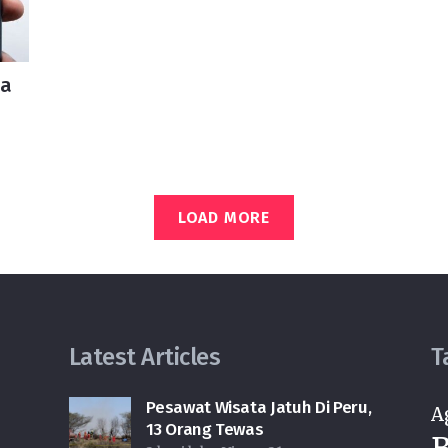
pa
LOAD MORE
Latest Articles
T
Pesawat Wisata Jatuh Di Peru,
A
13 Orang Tewas