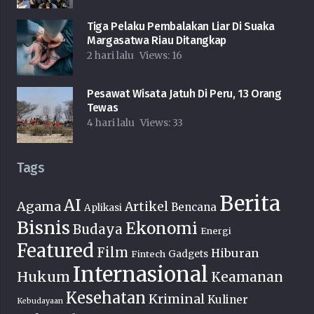
Tiga Pelaku Pembalakan Liar Di Suaka
Margasatwa Riau Ditangkap
2 hari lalu
Views:
16
Pesawat Wisata Jatuh Di Peru, 13 Orang
Tewas
4 hari lalu
Views:
33
Tags
Berita
AI
Agama
Artikel
Bencana
Aplikasi
Bisnis
Ekonomi
Budaya
Energi
Featured
Film
Hiburan
Fintech
Gadgets
Internasional
Hukum
Keamanan
Kesehatan
Kriminal
Kuliner
Kebudayaan