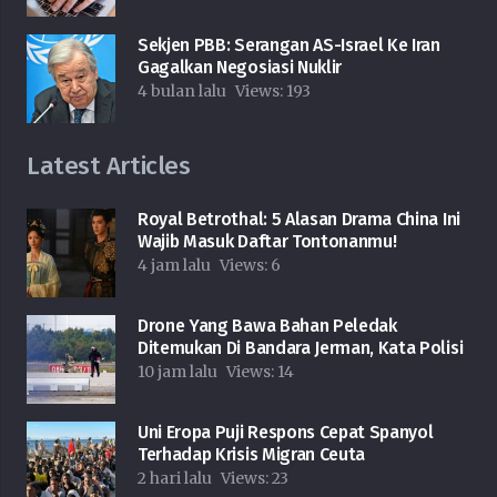
Sekjen PBB: Serangan AS-Israel Ke Iran
Gagalkan Negosiasi Nuklir
4 bulan lalu
Views:
193
Latest Articles
Royal Betrothal: 5 Alasan Drama China Ini
Wajib Masuk Daftar Tontonanmu!
4 jam lalu
Views:
6
Drone Yang Bawa Bahan Peledak
Ditemukan Di Bandara Jerman, Kata Polisi
10 jam lalu
Views:
14
Uni Eropa Puji Respons Cepat Spanyol
Terhadap Krisis Migran Ceuta
2 hari lalu
Views:
23