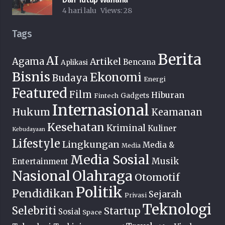
4 hari lalu
Views:
28
Tags
Berita
AI
Agama
Artikel
Bencana
Aplikasi
Bisnis
Ekonomi
Budaya
Energi
Featured
Film
Hiburan
Fintech
Gadgets
Internasional
Hukum
Keamanan
Kesehatan
Kriminal
Kuliner
Kebudayaan
Lifestyle
Lingkungan
Media &
Media
Media Sosial
Musik
Entertainment
Nasional
Olahraga
Otomotif
Politik
Pendidikan
Sejarah
Privasi
Teknologi
Selebriti
Startup
Sosial
Space