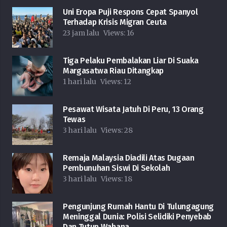
Uni Eropa Puji Respons Cepat Spanyol
Terhadap Krisis Migran Ceuta
23 jam lalu
Views:
16
Tiga Pelaku Pembalakan Liar Di Suaka
Margasatwa Riau Ditangkap
1 hari lalu
Views:
12
Pesawat Wisata Jatuh Di Peru, 13 Orang
Tewas
3 hari lalu
Views:
28
Remaja Malaysia Diadili Atas Dugaan
Pembunuhan Siswi Di Sekolah
3 hari lalu
Views:
18
Pengunjung Rumah Hantu Di Tulungagung
Meninggal Dunia: Polisi Selidiki Penyebab
Dan Tutup Wahana