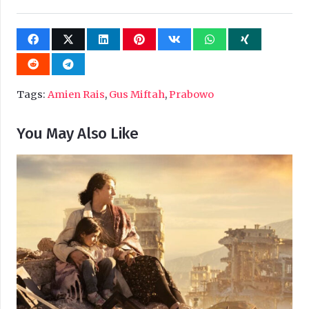
Tags:
Amien Rais
,
Gus Miftah
,
Prabowo
You May Also Like