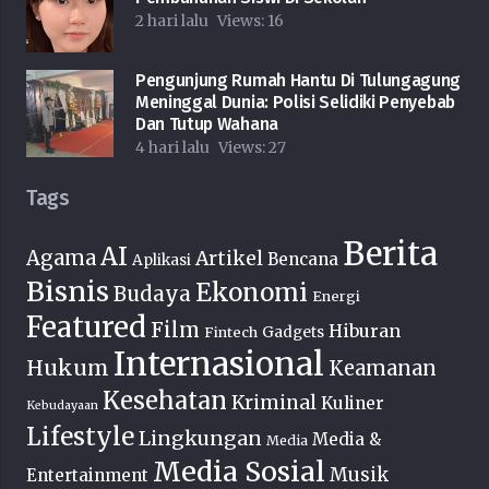
2 hari lalu
Views:
16
Pengunjung Rumah Hantu Di Tulungagung
Meninggal Dunia: Polisi Selidiki Penyebab
Dan Tutup Wahana
4 hari lalu
Views:
27
Tags
Berita
AI
Agama
Artikel
Bencana
Aplikasi
Bisnis
Ekonomi
Budaya
Energi
Featured
Film
Hiburan
Fintech
Gadgets
Internasional
Hukum
Keamanan
Kesehatan
Kriminal
Kuliner
Kebudayaan
Lifestyle
Lingkungan
Media &
Media
Media Sosial
Musik
Entertainment