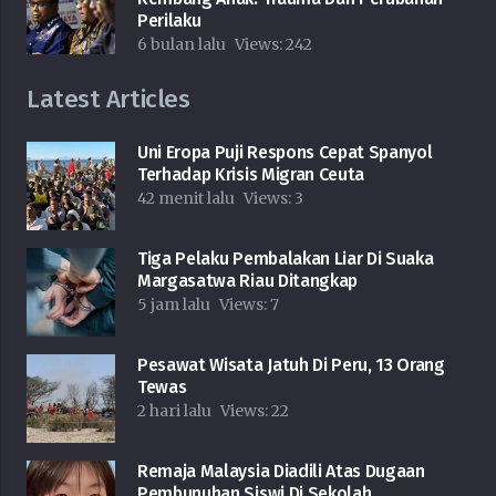
Perilaku
6 bulan lalu
Views:
242
Latest Articles
Uni Eropa Puji Respons Cepat Spanyol
Terhadap Krisis Migran Ceuta
42 menit lalu
Views:
3
Tiga Pelaku Pembalakan Liar Di Suaka
Margasatwa Riau Ditangkap
5 jam lalu
Views:
7
Pesawat Wisata Jatuh Di Peru, 13 Orang
Tewas
2 hari lalu
Views:
22
Remaja Malaysia Diadili Atas Dugaan
Pembunuhan Siswi Di Sekolah