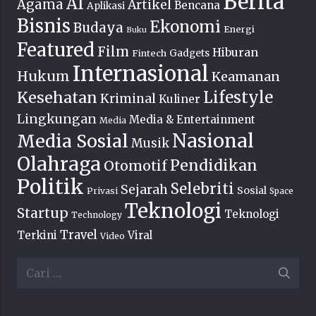
Berita
AI
Agama
Artikel
Bencana
Aplikasi
Bisnis
Ekonomi
Budaya
Energi
Buku
Featured
Film
Hiburan
Fintech
Gadgets
Internasional
Hukum
Keamanan
Lifestyle
Kesehatan
Kriminal
Kuliner
Lingkungan
Media & Entertainment
Media
Nasional
Media Sosial
Musik
Olahraga
Pendidikan
Otomotif
Politik
Selebriti
Sejarah
Sosial
Privasi
Space
Teknologi
Startup
Teknologi
Technology
Travel
Terkini
Viral
Video
Cari
untuk: