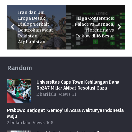
Iran dan Uni
Eropa Desak
Liga Conference:
Dialog Terkait
Palace vs Larnaca,
Bentrokan Maut
Fiorentina vs
Pakistan-
Rakow di 16 Besar
Afghanistan
Random
Universitas Cape Town Kehilangan Dana
Rp247 Miliar Akibat Resolusi Gaza
2 hari lalu
Views:
31
Prabowo Berjoget ‘Gemoy’ Di Acara Waktunya Indonesia
Maju
2 bulan lalu
Views:
168