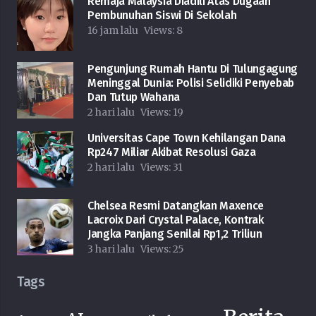
Remaja Malaysia Diadili Atas Dugaan
Pembunuhan Siswi Di Sekolah
16 jam lalu
Views:
8
Pengunjung Rumah Hantu Di Tulungagung
Meninggal Dunia: Polisi Selidiki Penyebab
Dan Tutup Wahana
2 hari lalu
Views:
19
Universitas Cape Town Kehilangan Dana
Rp247 Miliar Akibat Resolusi Gaza
2 hari lalu
Views:
31
Chelsea Resmi Datangkan Maxence
Lacroix Dari Crystal Palace, Kontrak
Jangka Panjang Senilai Rp1,2 Triliun
3 hari lalu
Views:
25
Tags