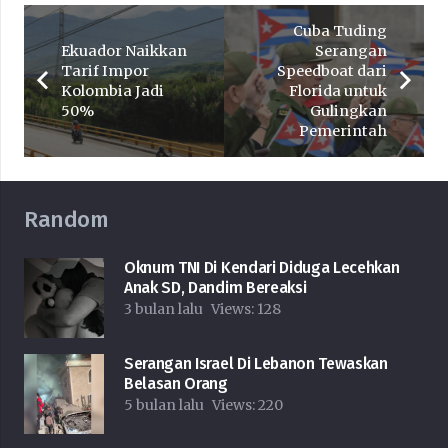
Cuba Tuding
Ekuador Naikkan
Serangan
Tarif Impor
Speedboat dari
Kolombia Jadi
Florida untuk
50%
Gulingkan
Pemerintah
Random
Oknum TNI Di Kendari Diduga Lecehkan
Anak SD, Dandim Bereaksi
3 bulan lalu
Views:
128
Serangan Israel Di Lebanon Tewaskan
Belasan Orang
5 bulan lalu
Views:
220