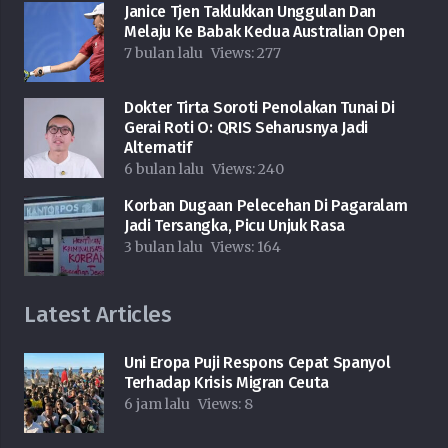
Janice Tjen Taklukkan Unggulan Dan
Melaju Ke Babak Kedua Australian Open
7 bulan lalu
Views:
277
Dokter Tirta Soroti Penolakan Tunai Di
Gerai Roti O: QRIS Seharusnya Jadi
Alternatif
6 bulan lalu
Views:
240
Korban Dugaan Pelecehan Di Pagaralam
Jadi Tersangka, Picu Unjuk Rasa
3 bulan lalu
Views:
164
Latest Articles
Uni Eropa Puji Respons Cepat Spanyol
Terhadap Krisis Migran Ceuta
6 jam lalu
Views:
8