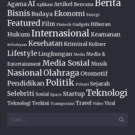
Berita
AI
Agama
Artikel
Bencana
Aplikasi
Bisnis
Ekonomi
Budaya
Energi
Featured
Film
Hiburan
Fintech
Gadgets
Internasional
Hukum
Keamanan
Kesehatan
Kriminal
Kuliner
Kebudayaan
Lifestyle
Lingkungan
Media &
Media
Media Sosial
Musik
Entertainment
Nasional
Olahraga
Otomotif
Politik
Pendidikan
Sejarah
Privasi
Teknologi
Selebriti
Startup
Sosial
Space
Travel
Teknologi Terkini
Viral
Transportasi
Video
Cari
untuk: