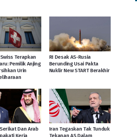
 Swiss Terapkan
RI Desak AS-Rusia
aru: Pemilik Anjing
Berunding Usai Pakta
rsihkan Urin
Nuklir New START Berakhir
eliharaan
Serikat Dan Arab
Iran Tegaskan Tak Tunduk
pakati Kerja
Tekanan AS Dalam