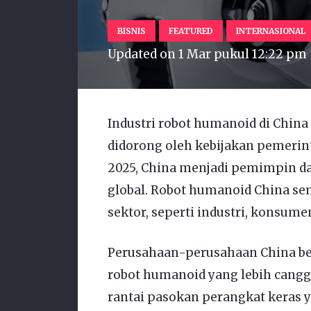
BISNIS
FEATURED
INTERNASIONAL
Updated on
1 Mar pukul 12:22 pm
Industri robot humanoid di Chi
didorong oleh kebijakan pemerint
2025, China menjadi pemimpin d
global. Robot humanoid China se
sektor, seperti industri, konsumen
Perusahaan-perusahaan China 
robot humanoid yang lebih canggi
rantai pasokan perangkat keras 