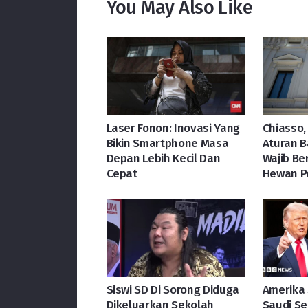
You May Also Like
Laser Fonon: Inovasi Yang
Chiasso,
Bikin Smartphone Masa
Aturan B
Depan Lebih Kecil Dan
Wajib Be
Cepat
Hewan P
Siswi SD Di Sorong Diduga
Amerika 
Dikeluarkan Sekolah
Saudi Se