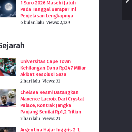
1 Suro 2026 Masehi Jatuh
Pada Tanggal Berapa? Ini
Penjelasan Lengkapnya
6 bulan lalu
Views:
2,129
Sejarah
Universitas Cape Town
Kehilangan Dana Rp247 Miliar
Akibat Resolusi Gaza
2 hari lalu
Views:
31
Chelsea Resmi Datangkan
Maxence Lacroix Dari Crystal
Palace, Kontrak Jangka
Panjang Senilai Rp1,2 Triliun
3 hari lalu
Views:
23
Argentina Hajar Inggris 2-1,