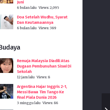
Juni
6 bulan lalu
Views:
2,095
Doa Setelah Wudhu, Syarat
Dan Keutamaannya
6 bulan lalu
Views:
389
Budaya
Remaja Malaysia Diadili Atas
Dugaan Pembunuhan Siswi Di
Sekolah
12 jam lalu
Views:
8
Argentina Hajar Inggris 2-1,
Messi Bawa Tim Tango Ke
Final Piala Dunia 2026
3 minggu lalu
Views:
86