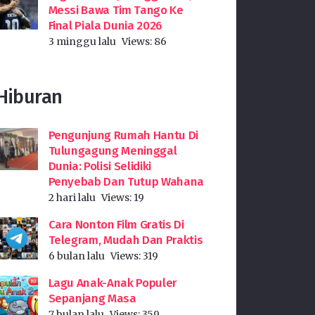
Messi Bawa Tim Tango Ke
Final Piala Dunia 2026
3 minggu lalu
Views:
86
Hiburan
Pengunjung Rumah Hantu Di
Tulungagung Meninggal
Dunia: Polisi Selidiki
Penyebab Dan Tutup Wahana
2 hari lalu
Views:
19
Cara Nonton Film Gratis Di
Telegram, Mudah Dan Praktis
6 bulan lalu
Views:
319
Lagu Anak-Anak Populer
Sepanjang Masa
7 bulan lalu
Views:
359