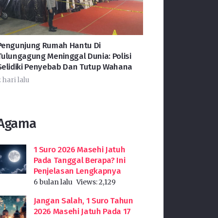
Pengunjung Rumah Hantu Di
Tulungagung Meninggal Dunia: Polisi
Selidiki Penyebab Dan Tutup Wahana
 hari lalu
Agama
1 Suro 2026 Masehi Jatuh
Pada Tanggal Berapa? Ini
Penjelasan Lengkapnya
6 bulan lalu
Views:
2,129
Jangan Salah, 1 Suro Tahun
2026 Masehi Jatuh Pada 17