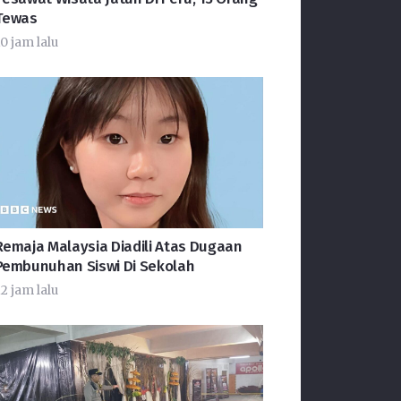
Tewas
0 jam lalu
Remaja Malaysia Diadili Atas Dugaan
Pembunuhan Siswi Di Sekolah
2 jam lalu