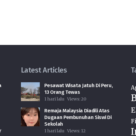
Latest Articles
T
a
Pesawat Wisata Jatuh Di Peru,
A
13 Orang Tewas
B
1 hari lalu
Views:
20
E
Remaja Malaysia Diadili Atas
Dugaan Pembunuhan Siswi Di
F
h
Sekolah
I
r
1 hari lalu
Views:
12