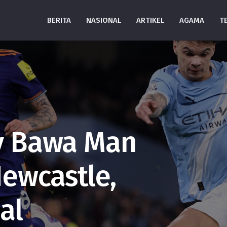
BERITA
NASIONAL
ARTIKEL
AGAMA
T
ly Bawa Man
Newcastle,
al