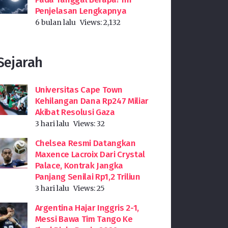
Penjelasan Lengkapnya
6 bulan lalu
Views:
2,132
Sejarah
Universitas Cape Town
Kehilangan Dana Rp247 Miliar
Akibat Resolusi Gaza
3 hari lalu
Views:
32
Chelsea Resmi Datangkan
Maxence Lacroix Dari Crystal
Palace, Kontrak Jangka
Panjang Senilai Rp1,2 Triliun
3 hari lalu
Views:
25
Argentina Hajar Inggris 2-1,
Messi Bawa Tim Tango Ke