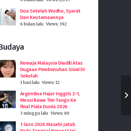
Doa Setelah Wudhu, Syarat
Dan Keutamaannya
6 bulan lalu
Views:
392
Budaya
Remaja Malaysia Diadili Atas
Dugaan Pembunuhan Siswi Di
Sekolah
1 hari lalu
Views:
12
Argentina Hajar Inggris 2-1,
Messi Bawa Tim Tango Ke
Final Piala Dunia 2026
3 minggu lalu
Views:
89
1 Suro 2026 Masehi Jatuh
Pada Tanggal Berapa? Ini