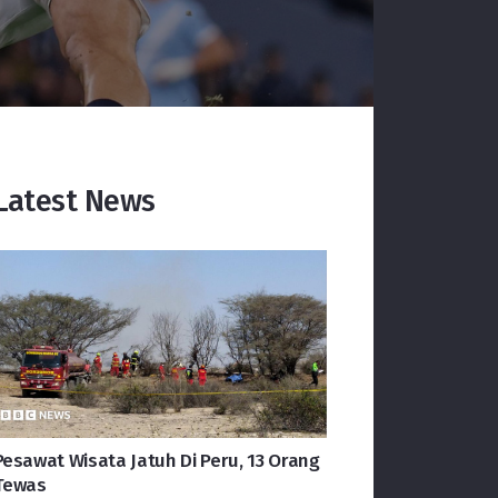
Latest News
Pesawat Wisata Jatuh Di Peru, 13 Orang
Tewas