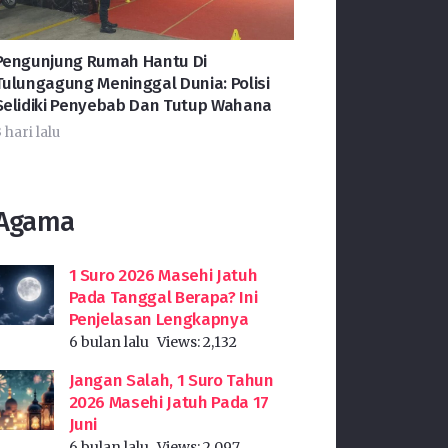
Pengunjung Rumah Hantu Di
Tulungagung Meninggal Dunia: Polisi
Selidiki Penyebab Dan Tutup Wahana
 hari lalu
Agama
1 Suro 2026 Masehi Jatuh
Pada Tanggal Berapa? Ini
Penjelasan Lengkapnya
6 bulan lalu
Views:
2,132
Jangan Salah, 1 Suro Tahun
2026 Masehi Jatuh Pada 17
Juni
6 bulan lalu
Views:
2,097