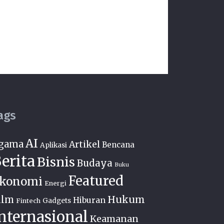
ags
AI
gama
Artikel
Bencana
Aplikasi
erita
Bisnis
Budaya
Buku
Featured
konomi
Energi
Hukum
ilm
Hiburan
Fintech
Gadgets
nternasional
Keamanan