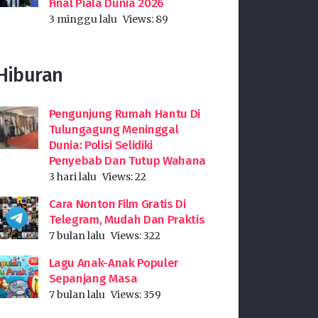
Final Piala Dunia 2026
3 minggu lalu
Views:
89
Hiburan
Pengunjung Rumah Hantu Di
Tulungagung Meninggal
Dunia: Polisi Selidiki
Penyebab Dan Tutup Wahana
3 hari lalu
Views:
22
Cara Nonton Film Gratis Di
Telegram, Mudah Dan Praktis
7 bulan lalu
Views:
322
Lagu Anak-Anak Populer
Sepanjang Masa
7 bulan lalu
Views:
359