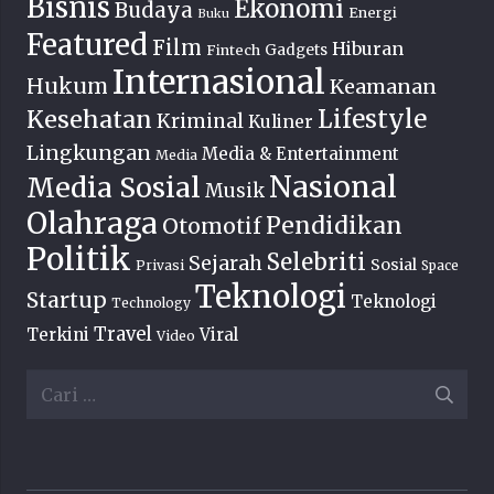
Bisnis
Ekonomi
Budaya
Energi
Buku
Featured
Film
Hiburan
Fintech
Gadgets
Internasional
Hukum
Keamanan
Lifestyle
Kesehatan
Kriminal
Kuliner
Lingkungan
Media & Entertainment
Media
Nasional
Media Sosial
Musik
Olahraga
Pendidikan
Otomotif
Politik
Selebriti
Sejarah
Sosial
Privasi
Space
Teknologi
Startup
Teknologi
Technology
Travel
Terkini
Viral
Video
Cari
untuk: