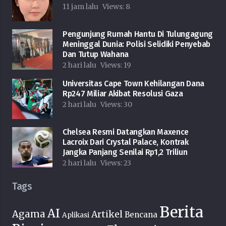
11 jam lalu
Views:
8
Pengunjung Rumah Hantu Di Tulungagung
Meninggal Dunia: Polisi Selidiki Penyebab
Dan Tutup Wahana
2 hari lalu
Views:
19
Universitas Cape Town Kehilangan Dana
Rp247 Miliar Akibat Resolusi Gaza
2 hari lalu
Views:
30
Chelsea Resmi Datangkan Maxence
Lacroix Dari Crystal Palace, Kontrak
Jangka Panjang Senilai Rp1,2 Triliun
2 hari lalu
Views:
23
Tags
Berita
AI
Agama
Artikel
Bencana
Aplikasi