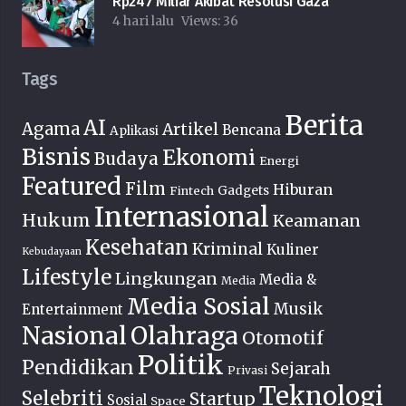
Rp247 Miliar Akibat Resolusi Gaza
4 hari lalu
Views:
36
Tags
Berita
AI
Agama
Artikel
Bencana
Aplikasi
Bisnis
Ekonomi
Budaya
Energi
Featured
Film
Hiburan
Fintech
Gadgets
Internasional
Hukum
Keamanan
Kesehatan
Kriminal
Kuliner
Kebudayaan
Lifestyle
Lingkungan
Media &
Media
Media Sosial
Musik
Entertainment
Nasional
Olahraga
Otomotif
Politik
Pendidikan
Sejarah
Privasi
Teknologi
Selebriti
Startup
Sosial
Space