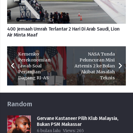
400 Jemaah Umrah Terlantar 2 Hari Di Arab Saudi, Lion
Air Minta Maaf
Kemenko
NASA Tunda
Perekonomian
Peluncuran Misi
Jawab Soal
Artemis 2 ke Bulan
Perjanjian
Akibat Masalah
Dagang RI-AS
Teknis
Random
Gervane Kastaneer Pilih Klub Malaysia,
Bukan PSM Makassar
6 bulan lalu
Views:
265