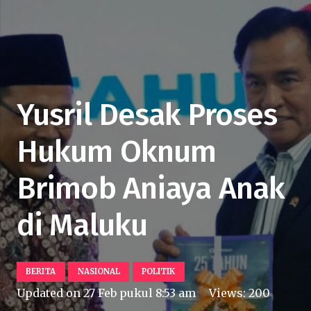
Yusril Desak Proses
Hukum Oknum
Brimob Aniaya Anak
di Maluku
BERITA
NASIONAL
POLITIK
Updated on
27 Feb pukul 8:53 am
Views:
200