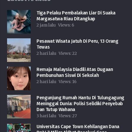
Tiga Pelaku Pembalakan Liar Di Suaka
Margasatwa Riau Ditangkap
2 jam lalu
Views:
6
Pesawat Wisata Jatuh Di Peru, 13 Orang
Tewas
2 hari lalu
Views:
22
Remaja Malaysia Diadili Atas Dugaan
Pembunuhan Siswi Di Sekolah
2 hari lalu
Views:
16
Pengunjung Rumah Hantu Di Tulungagung
Meninggal Dunia: Polisi Selidiki Penyebab
Dan Tutup Wahana
3 hari lalu
Views:
27
Universitas Cape Town Kehilangan Dana