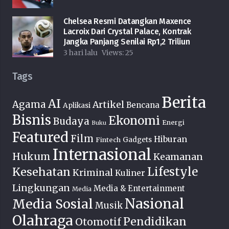
Chelsea Resmi Datangkan Maxence
Lacroix Dari Crystal Palace, Kontrak
Jangka Panjang Senilai Rp1,2 Triliun
3 hari lalu
Views:
25
Tags
Berita
AI
Agama
Artikel
Bencana
Aplikasi
Bisnis
Ekonomi
Budaya
Energi
Buku
Featured
Film
Hiburan
Fintech
Gadgets
Internasional
Hukum
Keamanan
Lifestyle
Kesehatan
Kriminal
Kuliner
Lingkungan
Media & Entertainment
Media
Nasional
Media Sosial
Musik
Olahraga
Pendidikan
Otomotif