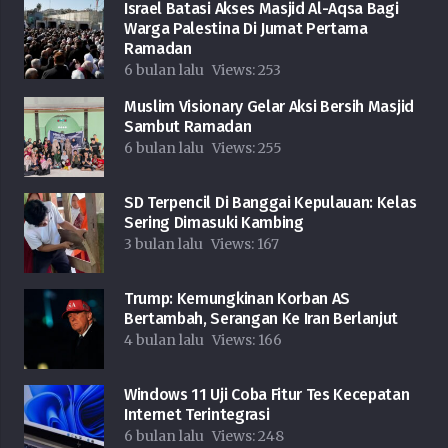
Israel Batasi Akses Masjid Al-Aqsa Bagi
Warga Palestina Di Jumat Pertama
Ramadan
6 bulan lalu
Views:
253
Muslim Visionary Gelar Aksi Bersih Masjid
Sambut Ramadan
6 bulan lalu
Views:
255
SD Terpencil Di Banggai Kepulauan: Kelas
Sering Dimasuki Kambing
3 bulan lalu
Views:
167
Trump: Kemungkinan Korban AS
Bertambah, Serangan Ke Iran Berlanjut
4 bulan lalu
Views:
166
Windows 11 Uji Coba Fitur Tes Kecepatan
Internet Terintegrasi
6 bulan lalu
Views:
248