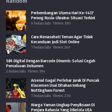
Random
Perkembangan Utama Hari Ke-1437
Perang Rusia-Ukraina: Situasi Terkini
6 bulan lalu
Views:
190
Cara Menasehati Teman Agar Tidak
Kecanduan Judi Slot Online
7 bulan lalu
Views:
263
SIM Digital Dengan Barcode Dinamis: Solusi Cegah
Pemalsuan Dokumen
2 bulan lalu
Views:
194
Arsenal Gagal Perlebar Jarak Di Puncak
Klasemen Usai Ditahan Imbang
Nottingham Forest
7 bulan lalu
Views:
270
Warga Yaman Ungkap Penyiksaan Di
Penjara Rahasia Yang Dikelola UEA