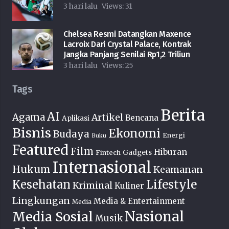
3 hari lalu
Views:
31
Chelsea Resmi Datangkan Maxence
Lacroix Dari Crystal Palace, Kontrak
Jangka Panjang Senilai Rp1,2 Triliun
3 hari lalu
Views:
25
Tags
Berita
AI
Agama
Artikel
Bencana
Aplikasi
Bisnis
Ekonomi
Budaya
Energi
Buku
Featured
Film
Hiburan
Fintech
Gadgets
Internasional
Hukum
Keamanan
Lifestyle
Kesehatan
Kriminal
Kuliner
Lingkungan
Media & Entertainment
Media
Nasional
Media Sosial
Musik