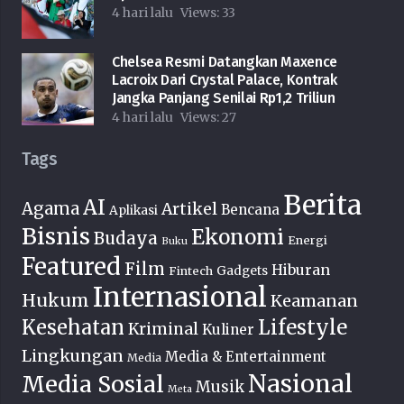
4 hari lalu
Views:
33
Chelsea Resmi Datangkan Maxence
Lacroix Dari Crystal Palace, Kontrak
Jangka Panjang Senilai Rp1,2 Triliun
4 hari lalu
Views:
27
Tags
Berita
AI
Agama
Artikel
Bencana
Aplikasi
Bisnis
Ekonomi
Budaya
Energi
Buku
Featured
Film
Hiburan
Fintech
Gadgets
Internasional
Hukum
Keamanan
Lifestyle
Kesehatan
Kriminal
Kuliner
Lingkungan
Media & Entertainment
Media
Nasional
Media Sosial
Musik
Meta