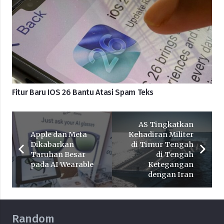
Fitur Baru IOS 26 Bantu Atasi Spam Teks
AS Tingkatkan
Apple dan Meta
Kehadiran Militer
Dikabarkan
di Timur Tengah
Taruhan Besar
di Tengah
pada AI Wearable
Ketegangan
dengan Iran
Random