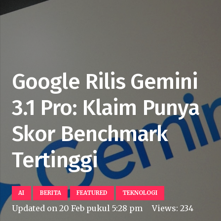
Google Rilis Gemini
3.1 Pro: Klaim Punya
Skor Benchmark
Tertinggi
AI
BERITA
FEATURED
TEKNOLOGI
Updated on
20 Feb pukul 5:28 pm
Views:
234