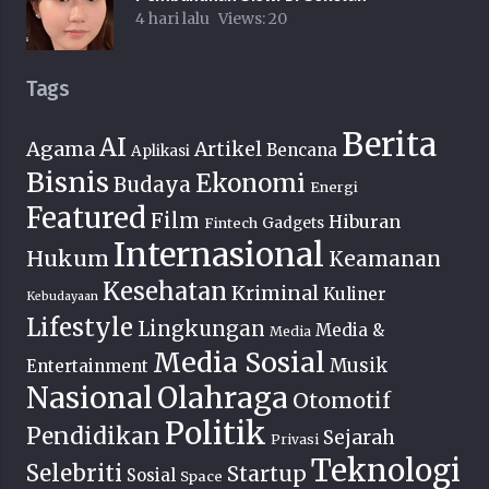
4 hari lalu
Views:
20
Tags
Berita
AI
Agama
Artikel
Bencana
Aplikasi
Bisnis
Ekonomi
Budaya
Energi
Featured
Film
Hiburan
Fintech
Gadgets
Internasional
Hukum
Keamanan
Kesehatan
Kriminal
Kuliner
Kebudayaan
Lifestyle
Lingkungan
Media &
Media
Media Sosial
Musik
Entertainment
Nasional
Olahraga
Otomotif
Politik
Pendidikan
Sejarah
Privasi
Teknologi
Selebriti
Startup
Sosial
Space