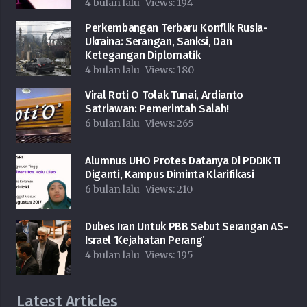
4 bulan lalu
Views:
194
Perkembangan Terbaru Konflik Rusia-
Ukraina: Serangan, Sanksi, Dan
Ketegangan Diplomatik
4 bulan lalu
Views:
180
Viral Roti O Tolak Tunai, Ardianto
Satriawan: Pemerintah Salah!
6 bulan lalu
Views:
265
Alumnus UHO Protes Datanya Di PDDIKTI
Diganti, Kampus Diminta Klarifikasi
6 bulan lalu
Views:
210
Dubes Iran Untuk PBB Sebut Serangan AS-
Israel ‘Kejahatan Perang’
4 bulan lalu
Views:
195
Latest Articles