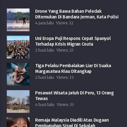
Drone Yang Bawa Bahan Peledak
Ditemukan Di Bandara Jerman, Kata Polisi
4 jam lalu
Views:
12
Uni Eropa Puji Respons Cepat Spanyol
Terhadap Krisis Migran Ceuta
2 hari lalu
Views:
23
Tiga Pelaku Pembalakan Liar Di Suaka
Margasatwa Riau Ditangkap
2 hari lalu
Views:
15
Pesawat Wisata Jatuh Di Peru, 13 Orang
Tewas
4 hari lalu
Views:
33
Remaja Malaysia Diadili Atas Dugaan
Pembunuhan Siswi Di Sekolah