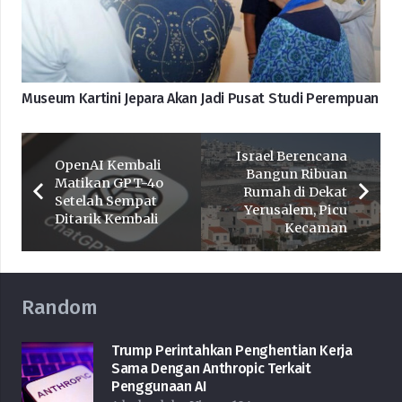
Museum Kartini Jepara Akan Jadi Pusat Studi Perempuan
Israel Berencana
OpenAI Kembali
Bangun Ribuan
Matikan GPT-4o
Rumah di Dekat
Setelah Sempat
Yerusalem, Picu
Ditarik Kembali
Kecaman
Random
Trump Perintahkan Penghentian Kerja
Sama Dengan Anthropic Terkait
Penggunaan AI