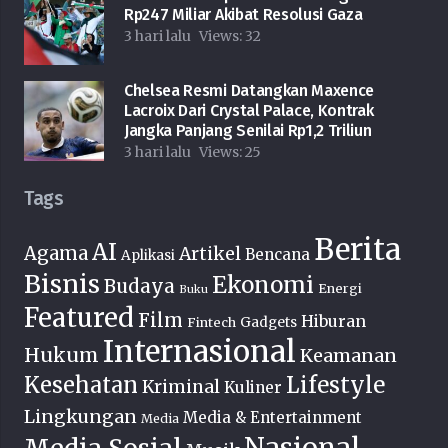
Rp247 Miliar Akibat Resolusi Gaza
3 hari lalu
Views:
32
Chelsea Resmi Datangkan Maxence
Lacroix Dari Crystal Palace, Kontrak
Jangka Panjang Senilai Rp1,2 Triliun
3 hari lalu
Views:
25
Tags
Berita
AI
Agama
Artikel
Bencana
Aplikasi
Bisnis
Ekonomi
Budaya
Energi
Buku
Featured
Film
Hiburan
Fintech
Gadgets
Internasional
Hukum
Keamanan
Lifestyle
Kesehatan
Kriminal
Kuliner
Lingkungan
Media & Entertainment
Media
Nasional