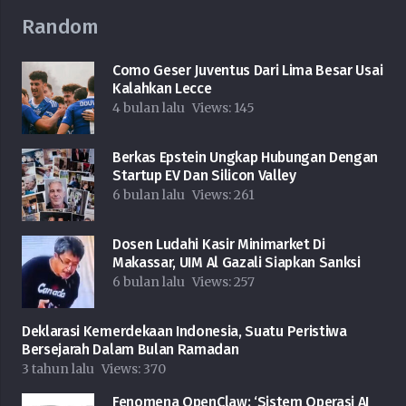
Random
Como Geser Juventus Dari Lima Besar Usai
Kalahkan Lecce
4 bulan lalu
Views:
145
Berkas Epstein Ungkap Hubungan Dengan
Startup EV Dan Silicon Valley
6 bulan lalu
Views:
261
Dosen Ludahi Kasir Minimarket Di
Makassar, UIM Al Gazali Siapkan Sanksi
6 bulan lalu
Views:
257
Deklarasi Kemerdekaan Indonesia, Suatu Peristiwa
Bersejarah Dalam Bulan Ramadan
3 tahun lalu
Views:
370
Fenomena OpenClaw: ‘Sistem Operasi AI