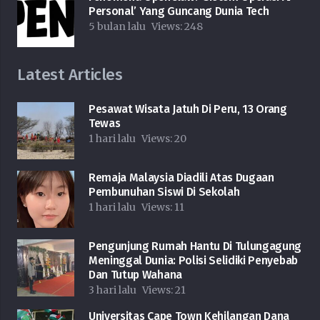
Personal’ Yang Guncang Dunia Tech
5 bulan lalu
Views:
248
Latest Articles
Pesawat Wisata Jatuh Di Peru, 13 Orang
Tewas
1 hari lalu
Views:
20
Remaja Malaysia Diadili Atas Dugaan
Pembunuhan Siswi Di Sekolah
1 hari lalu
Views:
11
Pengunjung Rumah Hantu Di Tulungagung
Meninggal Dunia: Polisi Selidiki Penyebab
Dan Tutup Wahana
3 hari lalu
Views:
21
Universitas Cape Town Kehilangan Dana