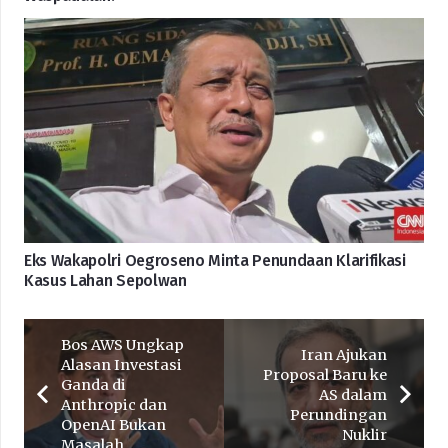
Eks Wakapolri Oegroseno Minta Penundaan Klarifikasi
Kasus Lahan Sepolwan
Bos AWS Ungkap
Iran Ajukan
Alasan Investasi
Proposal Baru ke
Ganda di
AS dalam
Anthropic dan
Perundingan
OpenAI Bukan
Nuklir
Masalah