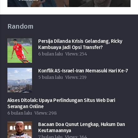
Random
Persija Dilanda Krisis Gelandang, Ricky
Kambuaya Jadi Opsi Transfer?
6 bulan lalu
Views:
254
Konflik AS-Israel-Iran Memasuki Hari Ke-7
5 bulan lalu
Views:
219
Akses Ditolak: Upaya Perlindungan Situs Web Dari
Serangan Online
6 bulan lalu
Views:
298
Bacaan Doa Qunut Lengkap, Hukum Dan
Keutamaannya
7 bulan lalu
Views:
364