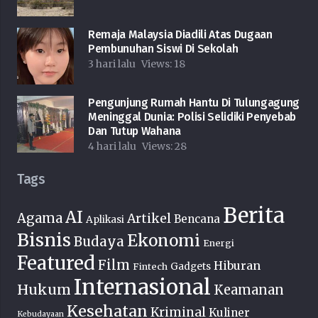
Remaja Malaysia Diadili Atas Dugaan
Pembunuhan Siswi Di Sekolah
3 hari lalu
Views:
18
Pengunjung Rumah Hantu Di Tulungagung
Meninggal Dunia: Polisi Selidiki Penyebab
Dan Tutup Wahana
4 hari lalu
Views:
28
Tags
Berita
AI
Agama
Artikel
Bencana
Aplikasi
Bisnis
Ekonomi
Budaya
Energi
Featured
Film
Hiburan
Fintech
Gadgets
Internasional
Hukum
Keamanan
Kesehatan
Kriminal
Kuliner
Kebudayaan