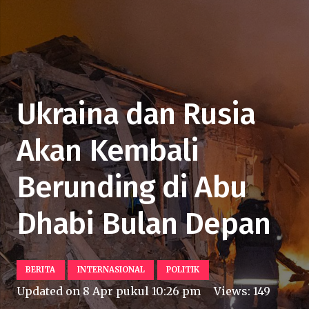
Ukraina dan Rusia
Akan Kembali
Berunding di Abu
Dhabi Bulan Depan
BERITA
INTERNASIONAL
POLITIK
Updated on
8 Apr pukul 10:26 pm
Views:
149