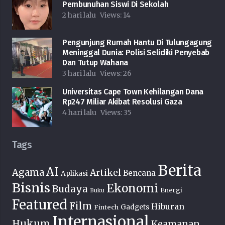
Pembunuhan Siswi Di Sekolah
2 hari lalu
Views:
14
Pengunjung Rumah Hantu Di Tulungagung
Meninggal Dunia: Polisi Selidiki Penyebab
Dan Tutup Wahana
3 hari lalu
Views:
26
Universitas Cape Town Kehilangan Dana
Rp247 Miliar Akibat Resolusi Gaza
4 hari lalu
Views:
35
Tags
Berita
AI
Agama
Artikel
Bencana
Aplikasi
Bisnis
Ekonomi
Budaya
Energi
Buku
Featured
Film
Hiburan
Fintech
Gadgets
Internasional
Hukum
Keamanan