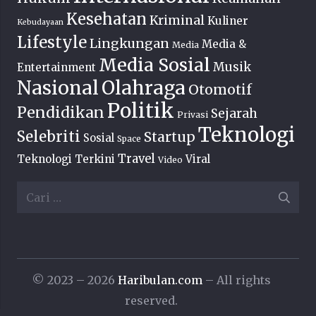
Kesehatan
Kriminal
Kuliner
Kebudayaan
Lifestyle
Lingkungan
Media &
Media
Media Sosial
Musik
Entertainment
Nasional
Olahraga
Otomotif
Politik
Pendidikan
Sejarah
Privasi
Teknologi
Selebriti
Startup
Sosial
Space
Travel
Teknologi Terkini
Viral
Video
Cari
untuk:
© 2023 – 2026
Haribulan.com
– All rights
reserved.