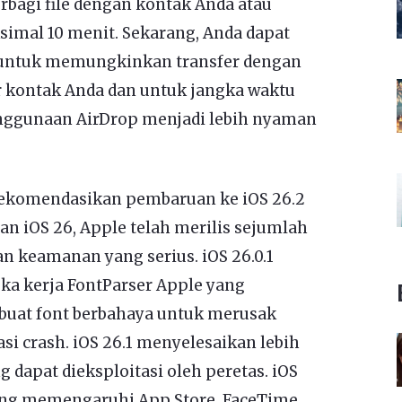
bagi file dengan kontak Anda atau
imal 10 menit. Sekarang, Anda dapat
 untuk memungkinkan transfer dengan
r kontak Anda dan untuk jangka waktu
enggunaan AirDrop menjadi lebih nyaman
ekomendasikan pembaruan ke iOS 26.2
n iOS 26, Apple telah merilis sejumlah
n keamanan yang serius. iOS 26.0.1
a kerja FontParser Apple yang
at font berbahaya untuk merusak
i crash. iOS 26.1 menyelesaikan lebih
 dapat dieksploitasi oleh peretas. iOS
ang memengaruhi App Store, FaceTime,