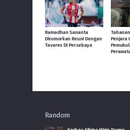
Ramadhan Sananta
Tahanan 
Dirumorkan Reuni Dengan
Penjara 
Tavares Di Persebaya
Pemukul
Perawat
Random
Kerbau Albino Mirip Trump