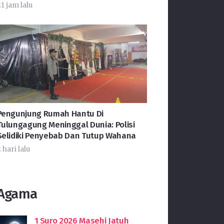
1 jam lalu
Pengunjung Rumah Hantu Di
Tulungagung Meninggal Dunia: Polisi
Selidiki Penyebab Dan Tutup Wahana
 hari lalu
Agama
1 Suro 2026 Masehi Jatuh