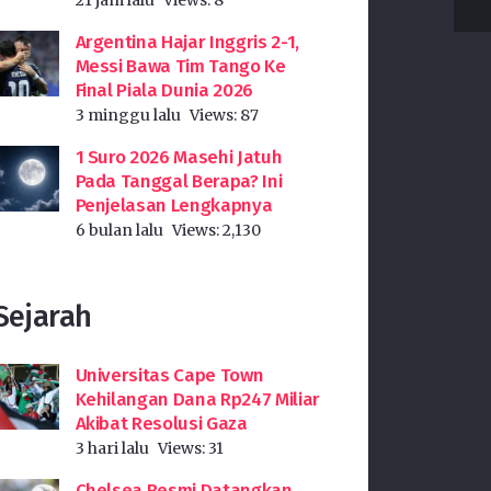
Argentina Hajar Inggris 2-1,
Messi Bawa Tim Tango Ke
Final Piala Dunia 2026
3 minggu lalu
Views:
87
1 Suro 2026 Masehi Jatuh
Pada Tanggal Berapa? Ini
Penjelasan Lengkapnya
6 bulan lalu
Views:
2,130
Sejarah
Universitas Cape Town
Kehilangan Dana Rp247 Miliar
Akibat Resolusi Gaza
3 hari lalu
Views:
31
Chelsea Resmi Datangkan