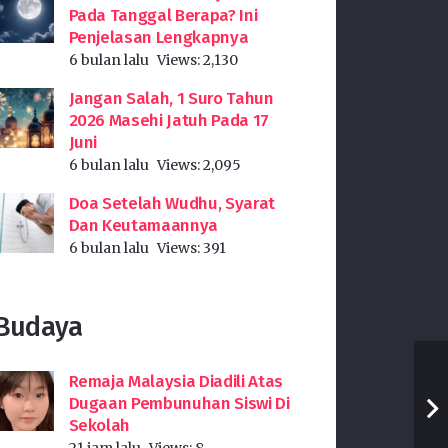
Pada Tanggal Berapa? Ini
Penjelasan Lengkapnya
6 bulan lalu
Views:
2,130
Jangan Salah, 1 Suro Tahun
2026 Masehi Jatuh Pada 17
Juni
6 bulan lalu
Views:
2,095
Doa Setelah Wudhu, Syarat
Dan Keutamaannya
6 bulan lalu
Views:
391
Budaya
Remaja Malaysia Diadili Atas
Dugaan Pembunuhan Siswi Di
Sekolah
21 jam lalu
Views:
8