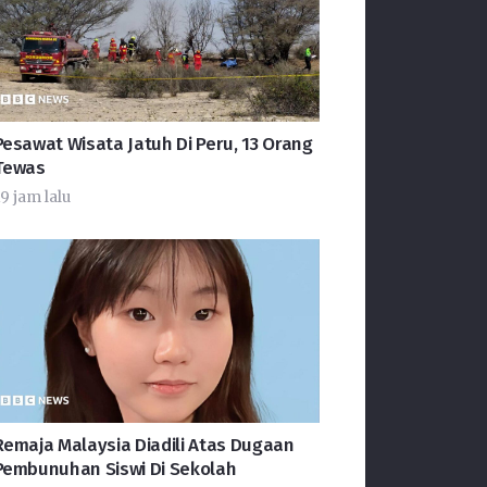
Pesawat Wisata Jatuh Di Peru, 13 Orang
Tewas
9 jam lalu
Remaja Malaysia Diadili Atas Dugaan
Pembunuhan Siswi Di Sekolah