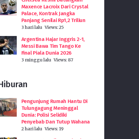
Maxence Lacroix Dari Crystal
Palace, Kontrak Jangka
Panjang Senilai Rp1,2 Triliun
3 hari lalu
Views:
25
Argentina Hajar Inggris 2-1,
Messi Bawa Tim Tango Ke
Final Piala Dunia 2026
3 minggu lalu
Views:
87
Hiburan
Pengunjung Rumah Hantu Di
Tulungagung Meninggal
Dunia: Polisi Selidiki
Penyebab Dan Tutup Wahana
2 hari lalu
Views:
19