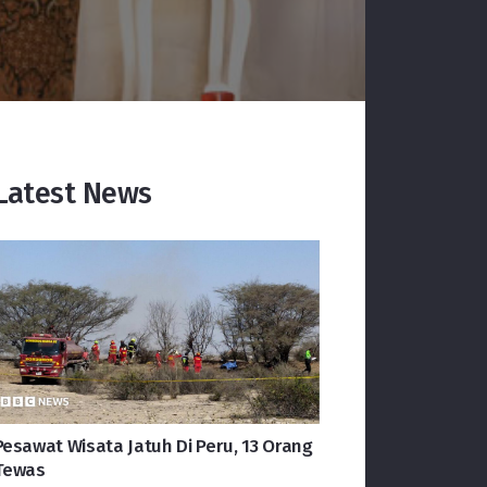
Latest News
Pesawat Wisata Jatuh Di Peru, 13 Orang
Tewas