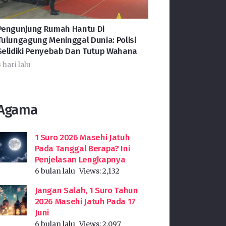
Pengunjung Rumah Hantu Di
Tulungagung Meninggal Dunia: Polisi
Selidiki Penyebab Dan Tutup Wahana
 hari lalu
Agama
1 Suro 2026 Masehi Jatuh
Pada Tanggal Berapa? Ini
Penjelasan Lengkapnya
6 bulan lalu
Views:
2,132
Jangan Salah, 1 Suro Tahun
2026 Masehi Jatuh Pada 17
Juni
6 bulan lalu
Views:
2,097