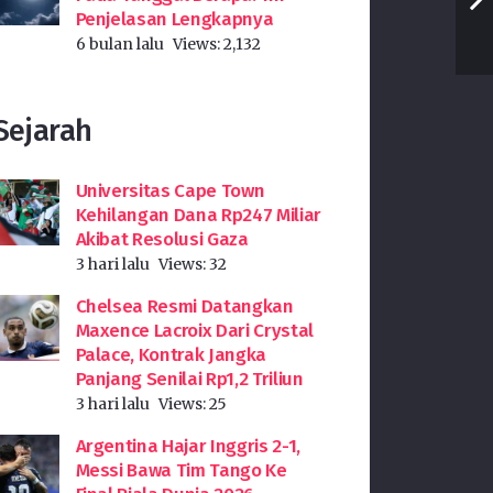
Penjelasan Lengkapnya
6 bulan lalu
Views:
2,132
Sejarah
Universitas Cape Town
Kehilangan Dana Rp247 Miliar
Akibat Resolusi Gaza
3 hari lalu
Views:
32
Chelsea Resmi Datangkan
Maxence Lacroix Dari Crystal
Palace, Kontrak Jangka
Panjang Senilai Rp1,2 Triliun
3 hari lalu
Views:
25
Argentina Hajar Inggris 2-1,
Messi Bawa Tim Tango Ke