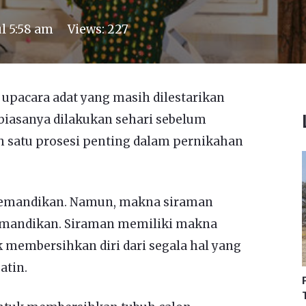
ul 5:58 am
Views:
227
 upacara adat yang masih dilestarikan
 biasanya dilakukan sehari sebelum
 satu prosesi penting dalam pernikahan
 memandikan. Namun, makna siraman
memandikan. Siraman memiliki makna
 membersihkan diri dari segala hal yang
atin.