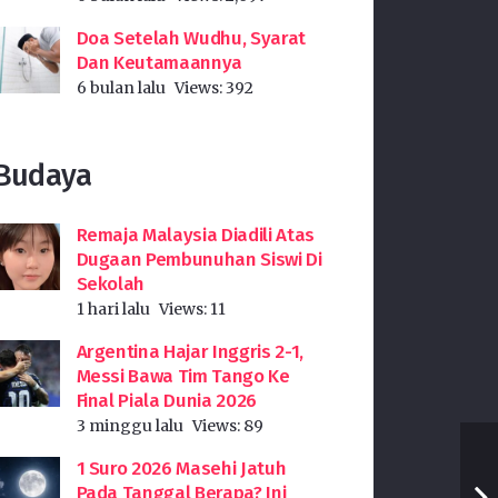
Doa Setelah Wudhu, Syarat
Dan Keutamaannya
6 bulan lalu
Views:
392
Budaya
Remaja Malaysia Diadili Atas
Dugaan Pembunuhan Siswi Di
Sekolah
1 hari lalu
Views:
11
Argentina Hajar Inggris 2-1,
Messi Bawa Tim Tango Ke
Final Piala Dunia 2026
3 minggu lalu
Views:
89
1 Suro 2026 Masehi Jatuh
Pada Tanggal Berapa? Ini