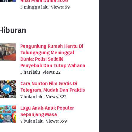
Final Piala Dunia 2026
3 minggu lalu
Views:
89
Hiburan
Pengunjung Rumah Hantu Di
Tulungagung Meninggal
Dunia: Polisi Selidiki
Penyebab Dan Tutup Wahana
3 hari lalu
Views:
22
Cara Nonton Film Gratis Di
Telegram, Mudah Dan Praktis
7 bulan lalu
Views:
322
Lagu Anak-Anak Populer
Sepanjang Masa
7 bulan lalu
Views:
359