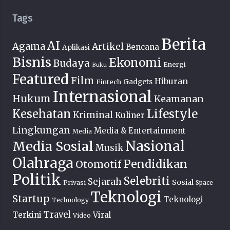
Tags
Berita
AI
Agama
Artikel
Bencana
Aplikasi
Bisnis
Ekonomi
Budaya
Energi
Buku
Featured
Film
Hiburan
Fintech
Gadgets
Internasional
Hukum
Keamanan
Lifestyle
Kesehatan
Kriminal
Kuliner
Lingkungan
Media & Entertainment
Media
Nasional
Media Sosial
Musik
Olahraga
Pendidikan
Otomotif
Politik
Selebriti
Sejarah
Sosial
Privasi
Space
Teknologi
Startup
Teknologi
Technology
Travel
Terkini
Viral
Video