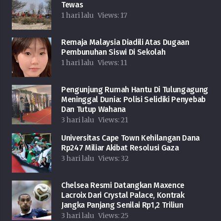
Tewas
1 hari lalu
Views:
17
Remaja Malaysia Diadili Atas Dugaan
Pembunuhan Siswi Di Sekolah
1 hari lalu
Views:
11
Pengunjung Rumah Hantu Di Tulungagung
Meninggal Dunia: Polisi Selidiki Penyebab
Dan Tutup Wahana
3 hari lalu
Views:
21
Universitas Cape Town Kehilangan Dana
Rp247 Miliar Akibat Resolusi Gaza
3 hari lalu
Views:
32
Chelsea Resmi Datangkan Maxence
Lacroix Dari Crystal Palace, Kontrak
Jangka Panjang Senilai Rp1,2 Triliun
3 hari lalu
Views:
25