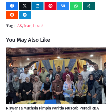
Tags:
AS
,
Iran
,
Israel
You May Also Like
Riswansa Muchsin Pimpin Panitia Muscab Peradi RBA