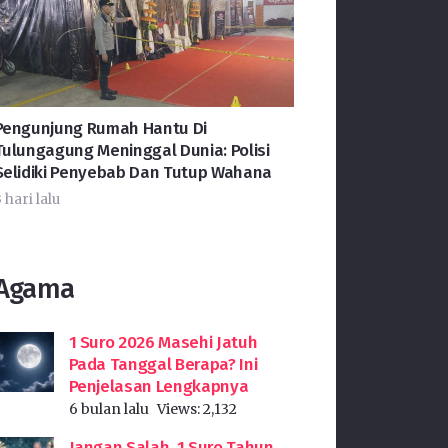
Pengunjung Rumah Hantu Di
Tulungagung Meninggal Dunia: Polisi
Selidiki Penyebab Dan Tutup Wahana
 hari lalu
Agama
1 Suro 2026 Masehi Jatuh
Pada Tanggal Berapa? Ini
Penjelasan Lengkapnya
6 bulan lalu
Views:
2,132
Jangan Salah, 1 Suro Tahun