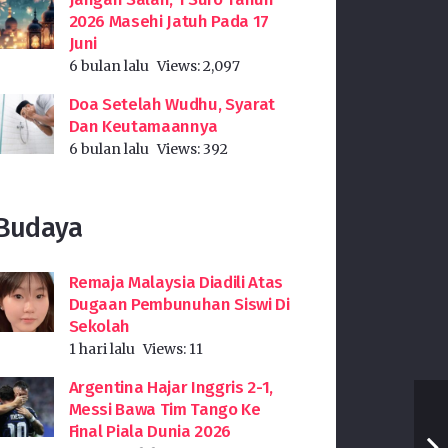
2026 Masehi Jatuh Pada 17
Juni
6 bulan lalu
Views:
2,097
Doa Setelah Wudhu, Syarat
Dan Keutamaannya
6 bulan lalu
Views:
392
Budaya
Remaja Malaysia Diadili Atas
Dugaan Pembunuhan Siswi Di
Sekolah
1 hari lalu
Views:
11
Argentina Hajar Inggris 2-1,
Messi Bawa Tim Tango Ke
Final Piala Dunia 2026