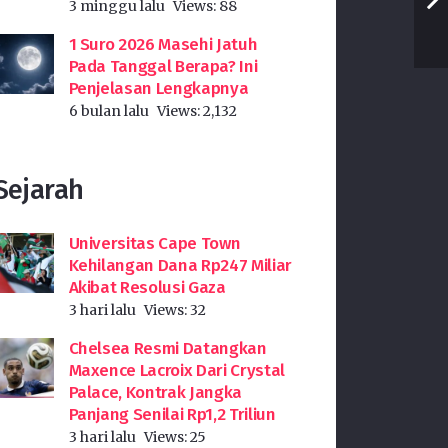
3 minggu lalu
Views:
88
1 Suro 2026 Masehi Jatuh
Pada Tanggal Berapa? Ini
Penjelasan Lengkapnya
6 bulan lalu
Views:
2,132
Sejarah
Universitas Cape Town
Kehilangan Dana Rp247 Miliar
Akibat Resolusi Gaza
3 hari lalu
Views:
32
Chelsea Resmi Datangkan
Maxence Lacroix Dari Crystal
Palace, Kontrak Jangka
Panjang Senilai Rp1,2 Triliun
3 hari lalu
Views:
25