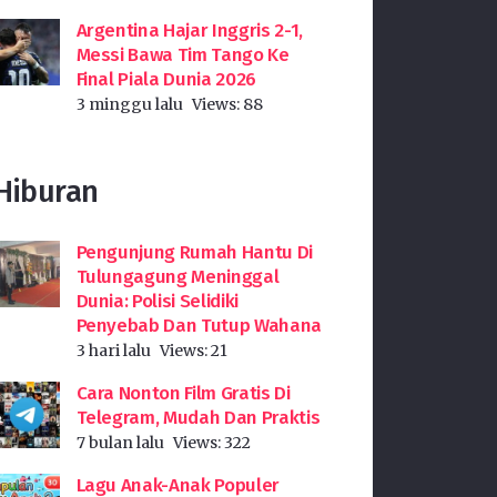
Argentina Hajar Inggris 2-1,
Messi Bawa Tim Tango Ke
Final Piala Dunia 2026
3 minggu lalu
Views:
88
Hiburan
Pengunjung Rumah Hantu Di
Tulungagung Meninggal
Dunia: Polisi Selidiki
Penyebab Dan Tutup Wahana
3 hari lalu
Views:
21
Cara Nonton Film Gratis Di
Telegram, Mudah Dan Praktis
7 bulan lalu
Views:
322
Lagu Anak-Anak Populer