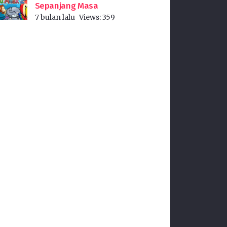
Sepanjang Masa
7 bulan lalu
Views:
359