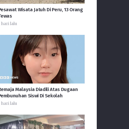
Pesawat Wisata Jatuh Di Peru, 13 Orang
Tewas
 hari lalu
Remaja Malaysia Diadili Atas Dugaan
Pembunuhan Siswi Di Sekolah
 hari lalu