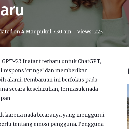
baru
dated on
4 Mar pukul 7:30 am
Views:
223
GPT-5.3 Instant terbaru untuk ChatGPT,
i respons ‘cringe’ dan memberikan
h alami. Pembaruan ini berfokus pada
a secara keseluruhan, termasuk nada
apan.
ik karena nada bicaranya yang menggurui
perlu tentang emosi pengguna. Pengguna