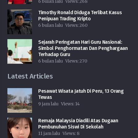
6 bulan lalu
Views:
268
Timothy Ronald Diduga Terlibat Kasus
Penipuan Trading Kripto
6 bulan lalu
Views:
260
Sejarah Peringatan Hari Guru Nasional:
Simbol Penghormatan Dan Penghargaan
Terhadap Guru
6 bulan lalu
Views:
270
Latest Articles
Pesawat Wisata Jatuh Di Peru, 13 Orang
Tewas
9 jam lalu
Views:
14
Remaja Malaysia Diadili Atas Dugaan
Pembunuhan Siswi Di Sekolah
11 jam lalu
Views:
8