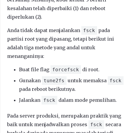
kesalahan telah diperbaiki (1) dan reboot
diperlukan (2).
Anda tidak dapat menjalankan
pada
fsck
partisi root yang dipasang, tetapi berikut ini
adalah tiga metode yang andal untuk
menanganinya:
Buat file flag
di root.
forcefsck
Gunakan
untuk memaksa
tune2fs
fsck
pada reboot berikutnya.
Jalankan
dalam mode pemulihan.
fsck
Pada server produksi, merupakan praktik yang
baik untuk menjadwalkan proses
secara
fsck
berkala daripada menunggu masalah terjadi.