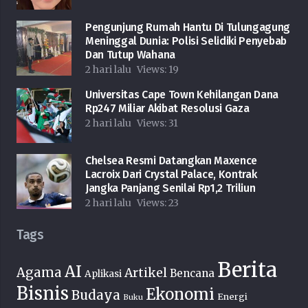
Pengunjung Rumah Hantu Di Tulungagung
Meninggal Dunia: Polisi Selidiki Penyebab
Dan Tutup Wahana
2 hari lalu
Views:
19
Universitas Cape Town Kehilangan Dana
Rp247 Miliar Akibat Resolusi Gaza
2 hari lalu
Views:
31
Chelsea Resmi Datangkan Maxence
Lacroix Dari Crystal Palace, Kontrak
Jangka Panjang Senilai Rp1,2 Triliun
2 hari lalu
Views:
23
Tags
Berita
AI
Agama
Artikel
Bencana
Aplikasi
Bisnis
Ekonomi
Budaya
Energi
Buku