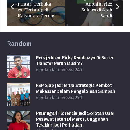
Pintar: Terbuka
Anonim Fizz
vs. Tertutup di
Sukses di Arab
Kacamata Cerdas
Saudi
Random
Persija Incar Ricky Kambuaya Di Bursa
Transfer Paruh Musim?
6 bulan lalu
Views:
245
FSP Siap Jadi Mitra Strategis Pemkot
Makassar Dalam Pengelolaan Sampah
6 bulan lalu
Views:
259
Pramugari Florencia Jadi Sorotan Usai
Pesawat Jatuh Di Maros, Unggahan
Terakhir Jadi Perhatian