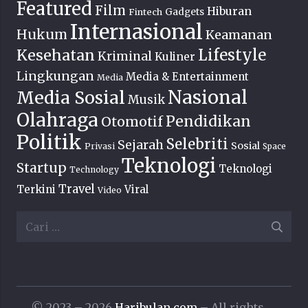
Featured
Film
Hiburan
Fintech
Gadgets
Internasional
Hukum
Keamanan
Lifestyle
Kesehatan
Kriminal
Kuliner
Lingkungan
Media & Entertainment
Media
Nasional
Media Sosial
Musik
Olahraga
Pendidikan
Otomotif
Politik
Selebriti
Sejarah
Sosial
Privasi
Space
Teknologi
Startup
Teknologi
Technology
Travel
Terkini
Viral
Video
Cari
untuk:
© 2023 – 2026
Haribulan.com
– All rights